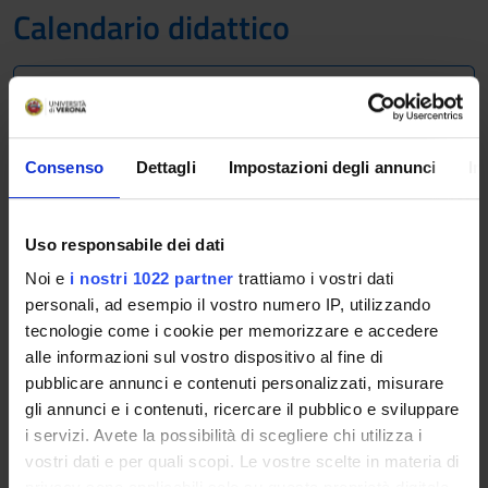
Calendario didattico
A.A. 2017/2018
Il calendario didattico indica i periodi di svolgimento delle
Consenso
Dettagli
Impostazioni degli annunci
In
attività formative, di sessioni d'esami, di laurea e di chiusura
per le festività.
Definizione dei periodi di lezione
Uso responsabile dei dati
Noi e
i nostri 1022 partner
trattiamo i vostri dati
PERIODO
DAL
AL
personali, ad esempio il vostro numero IP, utilizzando
tecnologie come i cookie per memorizzare e accedere
Sem. IA
25 set
11 nov
alle informazioni sul vostro dispositivo al fine di
2017
2017
pubblicare annunci e contenuti personalizzati, misurare
gli annunci e i contenuti, ricercare il pubblico e sviluppare
Sem. IB
13 nov
20 gen
i servizi. Avete la possibilità di scegliere chi utilizza i
2017
2018
vostri dati e per quali scopi. Le vostre scelte in materia di
privacy sono applicabili solo su questa proprietà digitale