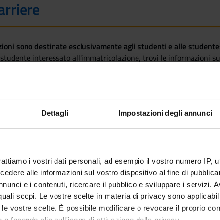
arriere
oni sono destinate esclusivamente agli studenti e alle studentess
studente interessato all'immatricolazione, trovi le informazioni sul
le in Scienze pedagogiche - Immatricolazione dal 2025/2026
Dettagli
Impostazioni degli annunci
rattiamo i vostri dati personali, ad esempio il vostro numero IP, 
dere alle informazioni sul vostro dispositivo al fine di pubblica
nunci e i contenuti, ricercare il pubblico e sviluppare i servizi. A
r quali scopi. Le vostre scelte in materia di privacy sono applicabi
to le vostre scelte. È possibile modificare o revocare il proprio 
 o facendo clic sull'icona di attivazione della privacy.