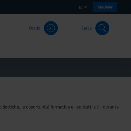
MyUnivr
ITA
Orario
Cerca
didattiche, le opportunità formative e i contatti utili durante