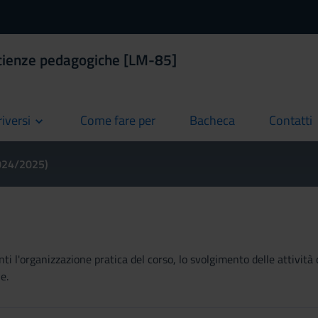
Scienze pedagogiche [LM-85]
riversi
Come fare per
Bacheca
Contatti
current
current
current
2024/2025)
ti l'organizzazione pratica del corso, lo svolgimento delle attività 
e.