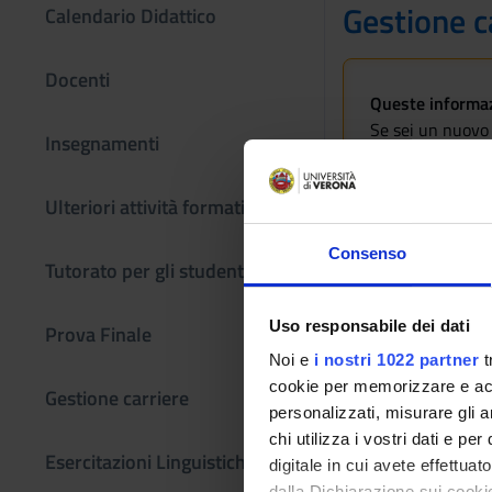
Gestione c
Calendario Didattico
Docenti
Queste informazi
Se sei un nuovo 
Insegnamenti
Laurea magistra
Ulteriori attività formative
Consenso
Tutorato per gli studenti
Uso responsabile dei dati
Prova Finale
Noi e
i nostri 1022 partner
t
cookie per memorizzare e acce
Gestione carriere
personalizzati, misurare gli an
chi utilizza i vostri dati e pe
Esercitazioni Linguistiche CLA
digitale in cui avete effettua
dalla Dichiarazione sui cookie