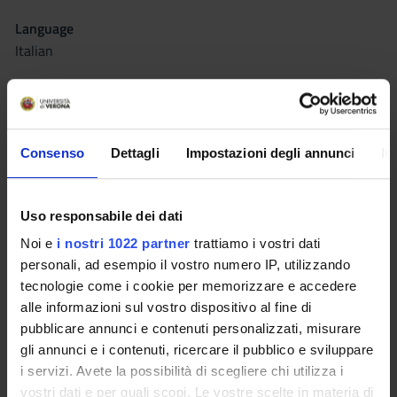
Language
Italian
Scientific Disciplinary Sector (SSD)
L-LIN/03 - FRENCH LITERATURE
Period
Consenso
Dettagli
Impostazioni degli annunci
In
Sem. 1A, Sem. 1B
Seminars
0
Uso responsabile dei dati
Noi e
i nostri 1022 partner
trattiamo i vostri dati
Learning outcomes
personali, ad esempio il vostro numero IP, utilizzando
tecnologie come i cookie per memorizzare e accedere
Drawing on a selection of texts dating from the past two
alle informazioni sul vostro dispositivo al fine di
hundred years, the course will shed light on a range of socio-
pubblicare annunci e contenuti personalizzati, misurare
cultural issues concerning the French society at large and the
gli annunci e i contenuti, ricercare il pubblico e sviluppare
cultural debate thereof. It will also provide a comparison with
i servizi. Avete la possibilità di scegliere chi utilizza i
the Italian society, especially with regards to education and
vostri dati e per quali scopi. Le vostre scelte in materia di