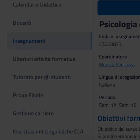
Calendario Didattico
Psicologia
Docenti
Codice insegname
Insegnamenti
4S000873
Coordinatore
Ulteriori attività formative
Monica Pedrazza
Tutorato per gli studenti
Lingua di erogazio
Italiano
Prova Finale
Periodo
Sem. 1A, Sem. 1B
Gestione carriere
Obiettivi for
Obiettivo del corso 
Esercitazioni Linguistiche CLA
Si analizzeranno le r