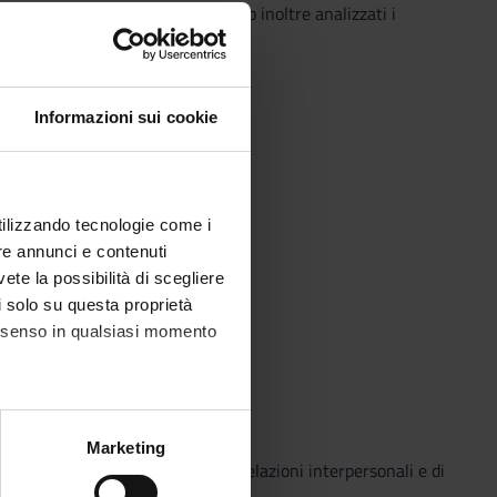
delle relazione educativa. Saranno inoltre analizzati i
i o simulati.
Informazioni sui cookie
utilizzando tecnologie come i
re annunci e contenuti
vete la possibilità di scegliere
li solo su questa proprietà
consenso in qualsiasi momento
di, Torino
alche metro,
Marketing
dell’attaccamento allo studio delle relazioni interpersonali e di
e specifiche (impronte