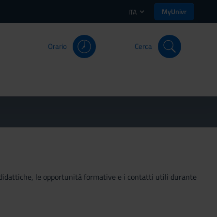
MyUnivr
ITA
Orario
Cerca
didattiche, le opportunità formative e i contatti utili durante