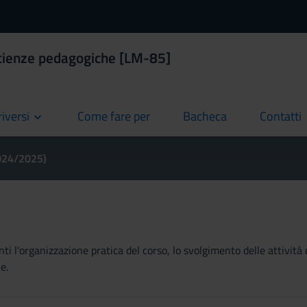
Scienze pedagogiche [LM-85]
riversi
Come fare per
Bacheca
Contatti
current
current
current
2024/2025)
ti l'organizzazione pratica del corso, lo svolgimento delle attività 
e.