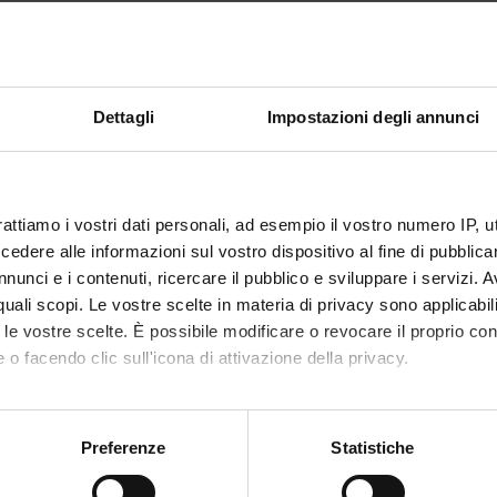
del PEI con particolare riferimento alla costruzione e alla gestione 
ioni violente delle relazioni in contesti istituzionali coercitivi real
Dettagli
Impostazioni degli annunci
 in particolare i seguenti argomenti:
 e processi psicologici
urezza al minore , il contenimento
gestione dei conflitti,
rattiamo i vostri dati personali, ad esempio il vostro numero IP, 
dere alle informazioni sul vostro dispositivo al fine di pubblica
iminazione
nunci e i contenuti, ricercare il pubblico e sviluppare i servizi. A
olenza
r quali scopi. Le vostre scelte in materia di privacy sono applicabi
e.
to le vostre scelte. È possibile modificare o revocare il proprio 
 o facendo clic sull'icona di attivazione della privacy.
 Pratiche educative e processi psicologici, Carocci, Roma
mo anche:
, Prigioni della mente. Relazioni di oppressione e resistenza, Einau
cologia sociale dell’aggressività, Il Mulino, Bologna
oni sulla tua posizione geografica, con un'approssimazione di qu
Preferenze
Statistiche
ici di applicazione, relativi all’approccio psico-sociale, della teoria 
spositivo, scansionandolo attivamente alla ricerca di caratteristich