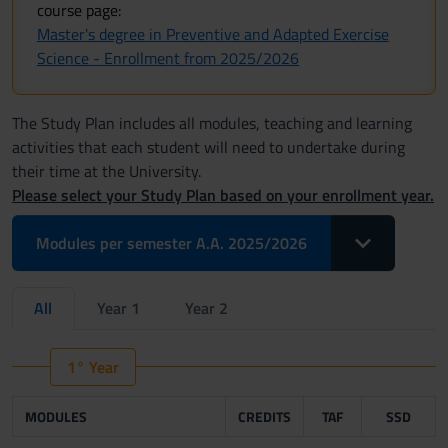
course page:
Master's degree in Preventive and Adapted Exercise
Science - Enrollment from 2025/2026
The Study Plan includes all modules, teaching and learning
activities that each student will need to undertake during
their time at the University.
Please select your Study Plan based on your enrollment year.
Toggle Dropdo
Modules per semester A.A. 2025/2026
All
Year 1
Year 2
1° Year
MODULES
CREDITS
TAF
SSD