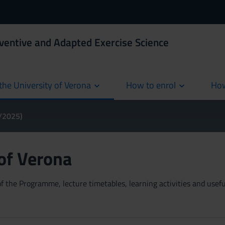
ventive and Adapted Exercise Science
the University of Verona
How to enrol
How
cur
4/2025)
 of Verona
 the Programme, lecture timetables, learning activities and useful