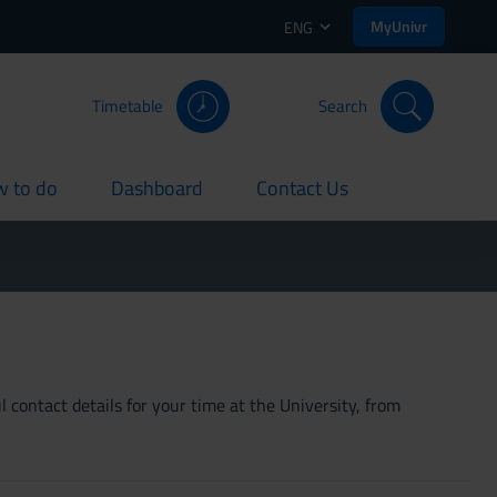
MyUnivr
ENG
Timetable
Search
 to do
Dashboard
Contact Us
rent
current
current
 contact details for your time at the University, from