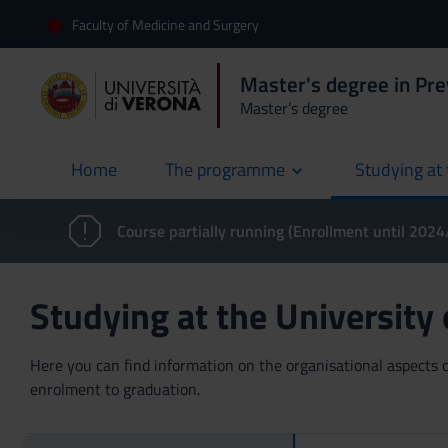
Faculty of Medicine and Surgery
Master's degree in Pre
Master’s degree
Home
The programme
Studying at 
current
Course partially running (Enrollment until 202
Studying at the University
Here you can find information on the organisational aspects of
enrolment to graduation.