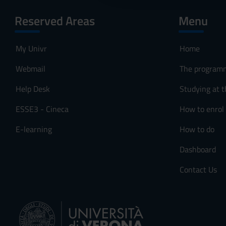
c
o
Reserved Areas
Menu
Sessione estiva
n
s
My Univr
Home
Sessione autunna
e
n
Webmail
The program
Sessione straord
s
Help Desk
Studying at t
o
ESSE3 - Cineca
How to enrol
University closur
E-learning
How to do
PERIOD
Dashboard
Festa di Ognissan
Contact Us
Festa dell'Immaco
Vacanze Natalizie