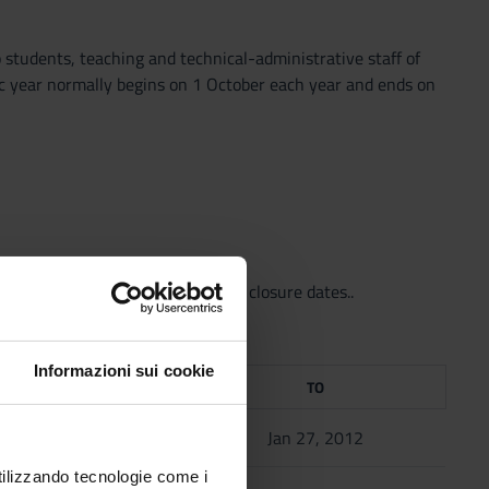
students, teaching and technical-administrative staff of
mic year normally begins on 1 October each year and ends on
well as the relevant university closure dates..
Informazioni sui cookie
FROM
TO
Oct 3, 2011
Jan 27, 2012
utilizzando tecnologie come i