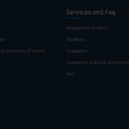
Services and Faq
Prospective students
le
me
Students
inaria A.A. 2011/2012
he University of Verona
Graduates
Companies and local authoritie
es
Faq
ti
lata