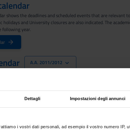
calendar
ar shows the deadlines and scheduled events that are relevant to 
lic holidays and University closures are also indicated. The acade
 following year.
dar
endar
A.A. 2011/2012
ar sets out the degree programme lecture and exam timetables, as 
on periods
Dettagli
Impostazioni degli annunci
rattiamo i vostri dati personali, ad esempio il vostro numero IP, 