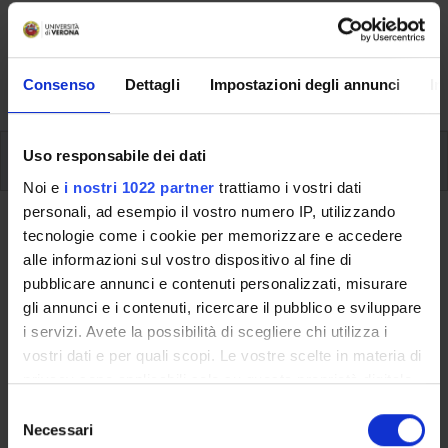
Here you can find information on the organisational
aspects of the Programme, lecture timetables, learning
activities and useful contact details for your time at the
University, from enrolment to graduation.
Consenso
Dettagli
Impostazioni degli annunci
In
Erasmus
Uso responsabile dei dati
Noi e
i nostri 1022 partner
trattiamo i vostri dati
Erasmus
personali, ad esempio il vostro numero IP, utilizzando
tecnologie come i cookie per memorizzare e accedere
alle informazioni sul vostro dispositivo al fine di
pubblicare annunci e contenuti personalizzati, misurare
This information is intended exclusively for students
gli annunci e i contenuti, ricercare il pubblico e sviluppare
already enrolled in this course.
i servizi. Avete la possibilità di scegliere chi utilizza i
If you are a new student interested in enrolling, you
vostri dati e per quali scopi. Le vostre scelte in materia di
can find information about the course of study on the
privacy sono applicabili solo su questa proprietà digitale
course page:
in cui avete effettuato le vostre scelte. È possibile
S
Master's degree in Preventive and Adapted Exercise
modificare o revocare il proprio consenso in qualsiasi
Necessari
e
Science - Enrollment from 2025/2026