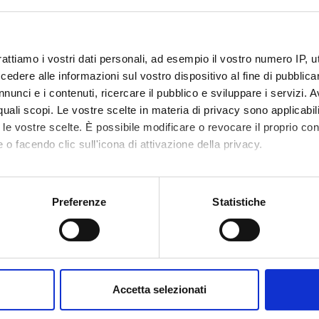
n requirements
A.A. 2011/2012
 IN AGGIORNAMENTO
rattiamo i vostri dati personali, ad esempio il vostro numero IP, 
dere alle informazioni sul vostro dispositivo al fine di pubblica
iti del Corso è in fase di modifica e aggiornamento
nunci e i contenuti, ricercare il pubblico e sviluppare i servizi. A
r quali scopi. Le vostre scelte in materia di privacy sono applicabi
to le vostre scelte. È possibile modificare o revocare il proprio 
 o facendo clic sull'icona di attivazione della privacy.
mo anche:
oni sulla tua posizione geografica, con un'approssimazione di qu
Preferenze
Statistiche
Services and Faq
spositivo, scansionandolo attivamente alla ricerca di caratteristich
aborati i tuoi dati personali e imposta le tue preferenze nella
s
Prospective students
consenso in qualsiasi momento dalla Dichiarazione sui cookie.
me
Students
Accetta selezionati
nalizzare contenuti ed annunci, per fornire funzionalità dei socia
he University of Verona
Graduates