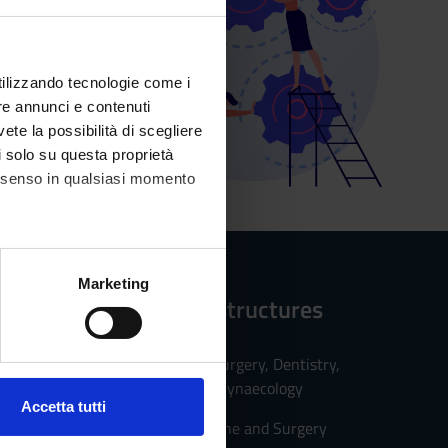
utilizzando tecnologie come i
re annunci e contenuti
vete la possibilità di scegliere
li solo su questa proprietà
consenso in qualsiasi momento
alche metro,
Marketing
Reference structures
e specifiche (impronte
ezione dettagli
. Puoi
Department of Surgery, Dentistry,
Paediatrics and Gynaecology
Accetta tutti
Faculty of Medicine and Surgery
l media e per analizzare il