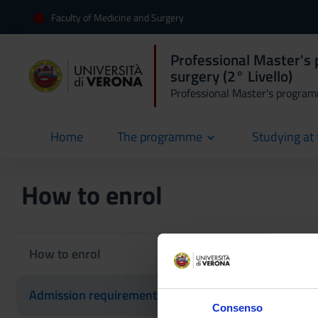
Faculty of Medicine and Surgery
Professional Master's
surgery (2° Livello)
Professional Master's progra
Home
The programme
Studying at 
current
How to enrol
How to enrol
Admission requirements
Consenso