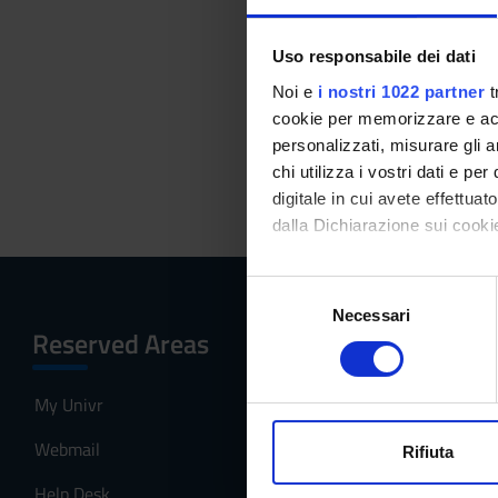
Admissio
PAGINA
Uso responsabile dei dati
Noi e
i nostri 1022 partner
t
cookie per memorizzare e acce
La pagina dei requis
personalizzati, misurare gli an
chi utilizza i vostri dati e pe
digitale in cui avete effettua
dalla Dichiarazione sui cookie
Con il tuo consenso, vorrem
S
raccogliere informazi
Necessari
e
Reserved Areas
Menu
Identificare il tuo di
l
digitali).
e
Approfondisci come vengono el
z
My Univr
Home
modificare o ritirare il tuo 
i
Webmail
The program
o
Rifiuta
Utilizziamo i cookie per perso
n
Help Desk
Studying at t