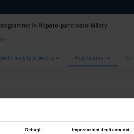
 programme in Hepato-pancreato-biliary
mme
the University of Verona
How to enrol
Con
cur
Dettagli
Impostazioni degli annunci