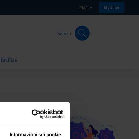
MyUnivr
ENG
Search
tact Us
rent
Informazioni sui cookie