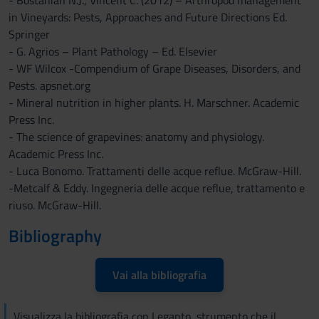
- Bostanian N.J., Vincent C. (2012) – Arthropod management
in Vineyards: Pests, Approaches and Future Directions Ed.
Springer
- G. Agrios – Plant Pathology – Ed. Elsevier
- WF Wilcox -Compendium of Grape Diseases, Disorders, and
Pests. apsnet.org
- Mineral nutrition in higher plants. H. Marschner. Academic
Press Inc.
- The science of grapevines: anatomy and physiology.
Academic Press Inc.
- Luca Bonomo. Trattamenti delle acque reflue. McGraw-Hill.
-Metcalf & Eddy. Ingegneria delle acque reflue, trattamento e
riuso. McGraw-Hill.
Bibliography
Vai alla bibliografia
Visualizza la bibliografia con Leganto, strumento che il