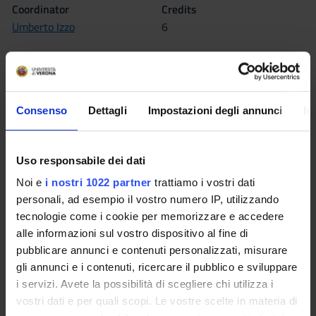
Coordinator
Credits
Umberto Izzo
6
Language
Italian
Scientific Disciplinary Sector (SSD)
Consenso
Dettagli
Impostazioni degli annunci
In
IUS/01 - PRIVATE LAW
Period
Uso responsabile dei dati
2° semestre LM68 Rovereto dal Mar 2, 2026 al Jun 5, 2026.
Noi e
i nostri 1022 partner
trattiamo i vostri dati
Location
Courses Single
personali, ad esempio il vostro numero IP, utilizzando
ROVERETO
Authorized with reserve
tecnologie come i cookie per memorizzare e accedere
alle informazioni sul vostro dispositivo al fine di
Lessons timetable
Moodle
pubblicare annunci e contenuti personalizzati, misurare
gli annunci e i contenuti, ricercare il pubblico e sviluppare
i servizi. Avete la possibilità di scegliere chi utilizza i
Seminars
0
vostri dati e per quali scopi. Le vostre scelte in materia di