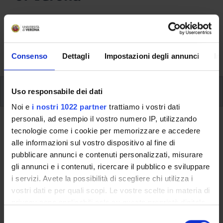
Here you can find information on the organisational
aspects of the Programme, lecture timetables, learning
activities and useful contact details for your time at the
University, from enrolment to graduation.
Consenso
Dettagli
Impostazioni degli annunci
In
Modules
Uso responsabile dei dati
Noi e
i nostri 1022 partner
trattiamo i vostri dati
personali, ad esempio il vostro numero IP, utilizzando
Back to the study plan
tecnologie come i cookie per memorizzare e accedere
alle informazioni sul vostro dispositivo al fine di
Back to the modules per semester
pubblicare annunci e contenuti personalizzati, misurare
gli annunci e i contenuti, ricercare il pubblico e sviluppare
Technologies and methods in
i servizi. Avete la possibilità di scegliere chi utilizza i
functional evaluation
vostri dati e per quali scopi. Le vostre scelte in materia di
privacy sono applicabili solo su questa proprietà digitale
Teaching code
Credits
in cui avete effettuato le vostre scelte. È possibile
S