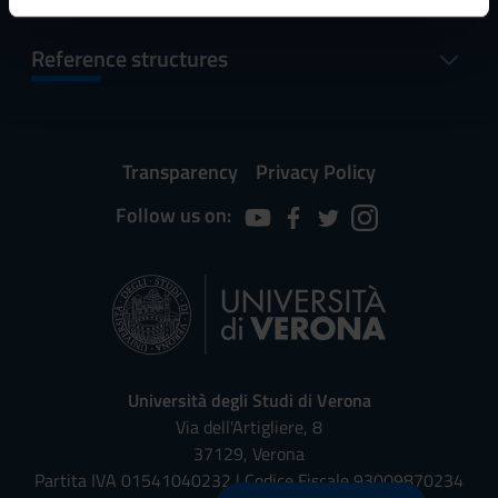
informazioni sul modo in cui utilizzi il nostro sito con i
Reference structures
nostri partner che si occupano di analisi dei dati web,
pubblicità e social media, i quali potrebbero combinarle
con altre informazioni che hai fornito loro o che hanno
raccolto dal tuo utilizzo dei loro servizi.
Transparency
Privacy Policy
Follow us on:
Università degli Studi di Verona
Via dell'Artigliere, 8
37129, Verona
Partita IVA 01541040232 | Codice Fiscale 93009870234