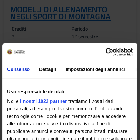
MODELLI DI ALLENAMENTO
NEGLI SPORT DI MONTAGNA
Crediti
Periodo
3
1° semestre
Sede
Docenti
ROVERETO
Aldo Savoldelli
Consenso
Dettagli
Impostazioni degli annunci
In
Orario Lezioni
Uso responsabile dei dati
Obiettivi di apprendimento
Noi e
i nostri 1022 partner
trattiamo i vostri dati
personali, ad esempio il vostro numero IP, utilizzando
MM1: Metodi e didattiche della preparazione fisica: Conoscere
tecnologie come i cookie per memorizzare e accedere
le principali tecniche utilizzate per analizzare e migliorare la
alle informazioni sul vostro dispositivo al fine di
performance e i suoi determinanti attraverso strumenti di
pubblicare annunci e contenuti personalizzati, misurare
laboratorio e da campo. Conoscere, saper pianificare ed
gli annunci e i contenuti, ricercare il pubblico e sviluppare