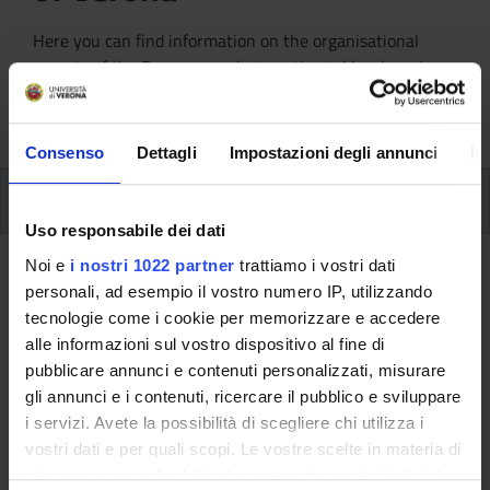
Here you can find information on the organisational
aspects of the Programme, lecture timetables, learning
activities and useful contact details for your time at the
University, from enrolment to graduation.
Consenso
Dettagli
Impostazioni degli annunci
In
Modules
Uso responsabile dei dati
Noi e
i nostri 1022 partner
trattiamo i vostri dati
Back to the study plan
personali, ad esempio il vostro numero IP, utilizzando
tecnologie come i cookie per memorizzare e accedere
Back to the modules per semester
alle informazioni sul vostro dispositivo al fine di
pubblicare annunci e contenuti personalizzati, misurare
Biomedical control in training -
gli annunci e i contenuti, ricercare il pubblico e sviluppare
ENDOCRINOLOGIA E MEDICINA
i servizi. Avete la possibilità di scegliere chi utilizza i
DELLO SPORT
vostri dati e per quali scopi. Le vostre scelte in materia di
privacy sono applicabili solo su questa proprietà digitale