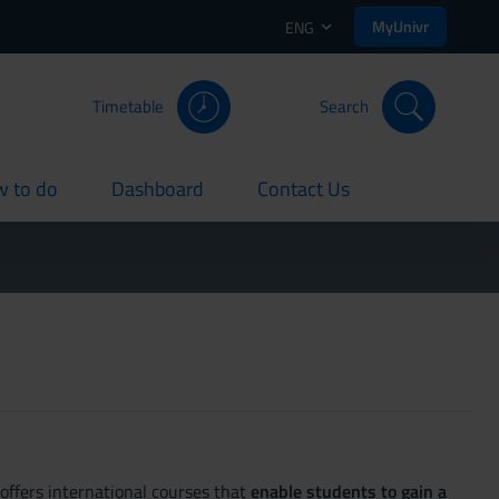
MyUnivr
ENG
Timetable
Search
 to do
Dashboard
Contact Us
rent
current
current
offers international courses that
enable students to gain a