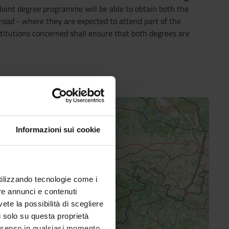
Joint degree programme will be able to obtain both the
road - where they are expected to attend part of the
titutions concerned shall ensure that both degrees are
Informazioni sui cookie
utilizzando tecnologie come i
re annunci e contenuti
vete la possibilità di scegliere
li solo su questa proprietà
consenso in qualsiasi momento