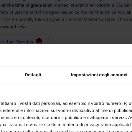
 at the time of graduation.
Indeed, students enrolled in a Double/
rsity of Verona and the degree issued by the Partner University ab
 time it normally takes to gain a common Master’s degree. The ins
wo countries.
ersitaet Dresden
Technische Universitaet Dresden
+
Indirizzo: 01069 Dresden, Germany
−
Dettagli
Impostazioni degli annunci
Doppio Titolo N70_2
Marco Stoffella
rattiamo i vostri dati personali, ad esempio il vostro numero IP, 
el
Scienze Umanistiche
dere alle informazioni sul vostro dispositivo al fine di pubblica
nunci e i contenuti, ricercare il pubblico e sviluppare i servizi. A
r quali scopi. Le vostre scelte in materia di privacy sono applicabi
to le vostre scelte. È possibile modificare o revocare il proprio 