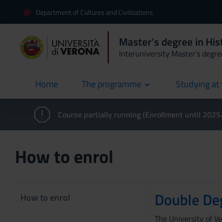
Department of Cultures and Civilizations
Master’s degree in Hist
Interuniversity Master's degre
Home
The programme
Studying at 
current
Course partially running (Enrollment until 202
How to enrol
Double De
How to enrol
The University of V