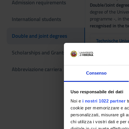
Admission requirements
Double/Joint degree
degree of the Unive
International students
programme -, in the
recognised in the t
Double and joint degrees
Technische Univ
Scholarships and Grants
Università Partner
Abbreviazione carriera
Consenso
Codice ISCED
Uso responsabile dei dati
Coordinatore
Noi e
i nostri 1022 partner
t
Area Disciplinare d
cookie per memorizzare e acce
Programma
personalizzati, misurare gli an
chi utilizza i vostri dati e pe
digitale in cui avete effettua