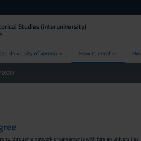
orical Studies (interuniversity)
e
the University of Verona
How to enrol
How
cur
5/2026)
gree
erona, through a network of agreements with foreign universities, 