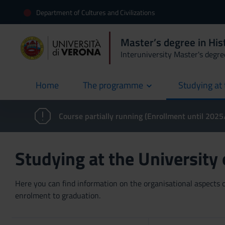
Department of Cultures and Civilizations
Master’s degree in Hist
Interuniversity Master's degre
Home
The programme
Studying at 
current
Course partially running (Enrollment until 202
Studying at the University
Here you can find information on the organisational aspects of
enrolment to graduation.