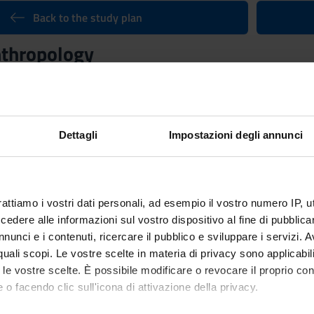
Back to the study plan
nthropology
Credits
6
n by
Cultural Anthropology (m)
(2020/2021) - Master's degree in Art
Dettagli
Impostazioni degli annunci
rattiamo i vostri dati personali, ad esempio il vostro numero IP, 
dere alle informazioni sul vostro dispositivo al fine di pubblica
nunci e i contenuti, ricercare il pubblico e sviluppare i servizi. A
r quali scopi. Le vostre scelte in materia di privacy sono applicabi
to le vostre scelte. È possibile modificare o revocare il proprio 
 o facendo clic sull'icona di attivazione della privacy.