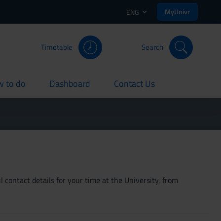
MyUnivr
ENG
Timetable
Search
 to do
Dashboard
Contact Us
rent
current
current
 contact details for your time at the University, from