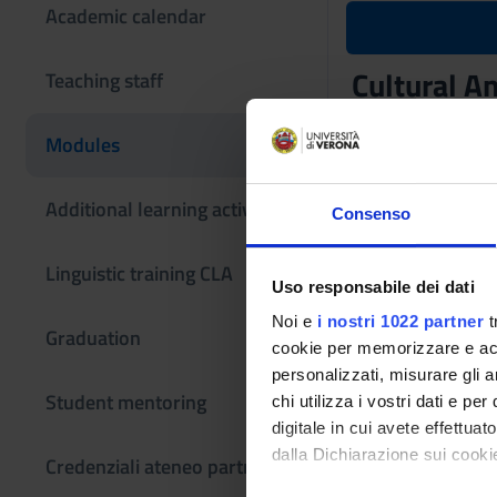
Academic calendar
Cultural A
Teaching staff
Teaching code
Modules
4S00742
The course is give
Additional learning activities
Consenso
Linguistic training CLA
Uso responsabile dei dati
Noi e
i nostri 1022 partner
t
Graduation
cookie per memorizzare e acce
personalizzati, misurare gli an
Student mentoring
chi utilizza i vostri dati e pe
digitale in cui avete effettua
dalla Dichiarazione sui cookie
Credenziali ateneo partner