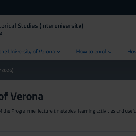
orical Studies (interuniversity)
e
the University of Verona
How to enrol
How
cur
5/2026)
 of Verona
 the Programme, lecture timetables, learning activities and useful