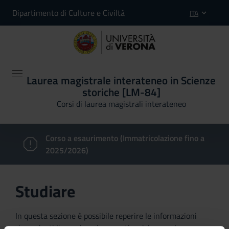
Dipartimento di Culture e Civiltà
ITA
Laurea magistrale interateneo in Scienze
storiche [LM-84]
Corsi di laurea magistrali interateneo
Corso a esaurimento (Immatricolazione fino a
2025/2026)
Studiare
In questa sezione è possibile reperire le informazioni
riguardanti l'organizzazione pratica del corso, lo