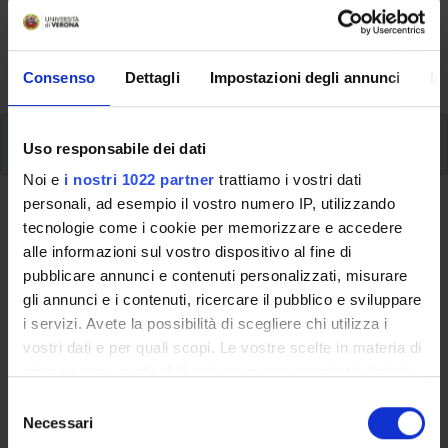
svolgimento delle attività didattiche, le opportunità
formative e i contatti utili durante tutto il percorso di
studi, fino al conseguimento del titolo finale.
Consenso
Dettagli
Impostazioni degli annunci
In
Insegnamenti
Uso responsabile dei dati
Noi e
i nostri 1022 partner
trattiamo i vostri dati
personali, ad esempio il vostro numero IP, utilizzando
Ritorna al piano didattico
tecnologie come i cookie per memorizzare e accedere
alle informazioni sul vostro dispositivo al fine di
Ritorna agli insegnamenti per periodo
pubblicare annunci e contenuti personalizzati, misurare
gli annunci e i contenuti, ricercare il pubblico e sviluppare
Storia dell'architettura medievale
i servizi. Avete la possibilità di scegliere chi utilizza i
vostri dati e per quali scopi. Le vostre scelte in materia di
Codice insegnamento
Crediti
privacy sono applicabili solo su questa proprietà digitale
4S001221
6
in cui avete effettuato le vostre scelte. È possibile
S
L'insegnamento è mutuato dall'insegnamento
Storia dell'arte
modificare o revocare il proprio consenso in qualsiasi
Necessari
e
medievale II
(2019/2020) - Laurea magistrale interateneo in
momento dalla Dichiarazione sui cookie o facendo clic