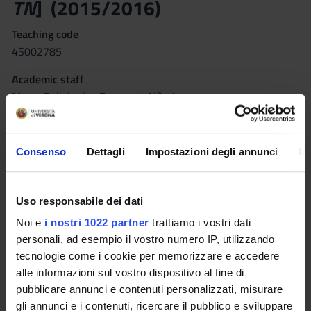
TN
] (2015/2016)
Teaching code
4S002785
Academic staff
Marco Bellabarba
,
Fernanda Alfieri
Coordinator
Credits
Marco Bellabarba
3
Consenso
Dettagli
Impostazioni degli annunci
In
Language
Italian
Uso responsabile dei dati
Scientific Disciplinary Sector (SSD)
Noi e
i nostri 1022 partner
trattiamo i vostri dati
NN - -
personali, ad esempio il vostro numero IP, utilizzando
tecnologie come i cookie per memorizzare e accedere
Period
alle informazioni sul vostro dispositivo al fine di
II semestre sede Trento dal Feb 15, 2016 al May 31, 2016.
pubblicare annunci e contenuti personalizzati, misurare
gli annunci e i contenuti, ricercare il pubblico e sviluppare