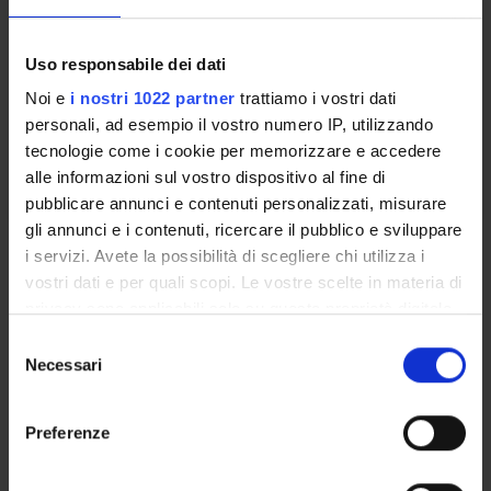
Parte I
Uso responsabile dei dati
Credits
Period
6
I semestre sede Trento
Noi e
i nostri 1022 partner
trattiamo i vostri dati
personali, ad esempio il vostro numero IP, utilizzando
Academic staff
tecnologie come i cookie per memorizzare e accedere
Donatella Frioli
alle informazioni sul vostro dispositivo al fine di
pubblicare annunci e contenuti personalizzati, misurare
gli annunci e i contenuti, ricercare il pubblico e sviluppare
Learning outcomes
i servizi. Avete la possibilità di scegliere chi utilizza i
vostri dati e per quali scopi. Le vostre scelte in materia di
Part prof.ssa Frioli: The course aims to study the autograph
privacy sono applicabili solo su questa proprietà digitale
handwriting of some authors of the medieval latin west
in cui avete effettuato le vostre scelte. È possibile
S
modificare o revocare il proprio consenso in qualsiasi
Necessari
e
Part prof.ssa Paolini: The aim of the course is to provide
momento dalla Dichiarazione sui cookie o facendo clic
l
knowledge about the changes in the production of manuscript
sull'icona di attivazione della privacy.
e
books after the invention of printing. In the mediaeval time,
Preferenze
z
the manuscript books represented the only possibility to
Con il tuo consenso, vorremmo anche:
i
spread written texts. After the invention of Gutenberg, the