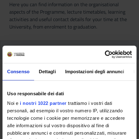
Here you can find information on the organisational
aspects of the Programme, lecture timetables, learning
activities and useful contact details for your time at the
University, from enrolment to graduation.
Modules
Back to the study plan
Consenso
Dettagli
Impostazioni degli annunci
In
Back to the modules per semester
Uso responsabile dei dati
History of Political Thought II
Noi e
i nostri 1022 partner
trattiamo i vostri dati
(2017/2018)
personali, ad esempio il vostro numero IP, utilizzando
tecnologie come i cookie per memorizzare e accedere
Teaching code
Teacher
alle informazioni sul vostro dispositivo al fine di
4S001529
Paolo Carta
pubblicare annunci e contenuti personalizzati, misurare