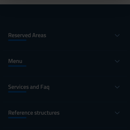
pubblicità e social media, i quali potrebbero combinarle
con altre informazioni che hai fornito loro o che hanno
raccolto dal tuo utilizzo dei loro servizi.
Reserved Areas
Menu
Services and Faq
Reference structures