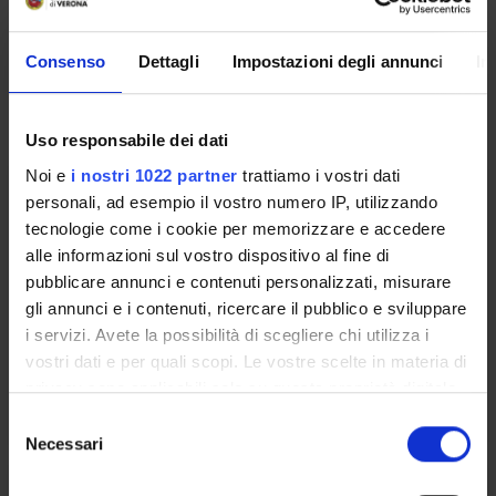
Donatella Frioli
Italian
Consenso
Dettagli
Impostazioni degli annunci
In
Seminars
0
The teaching is organized as follows:
Uso responsabile dei dati
Noi e
i nostri 1022 partner
trattiamo i vostri dati
MODULO II
personali, ad esempio il vostro numero IP, utilizzando
tecnologie come i cookie per memorizzare e accedere
Credits
Period
alle informazioni sul vostro dispositivo al fine di
6
Sem 1 - sede TN
pubblicare annunci e contenuti personalizzati, misurare
gli annunci e i contenuti, ricercare il pubblico e sviluppare
Academic staff
i servizi. Avete la possibilità di scegliere chi utilizza i
Donatella Frioli
vostri dati e per quali scopi. Le vostre scelte in materia di
privacy sono applicabili solo su questa proprietà digitale
Lessons timetable
in cui avete effettuato le vostre scelte. È possibile
S
modificare o revocare il proprio consenso in qualsiasi
Necessari
e
momento dalla Dichiarazione sui cookie o facendo clic
l
sull'icona di attivazione della privacy.