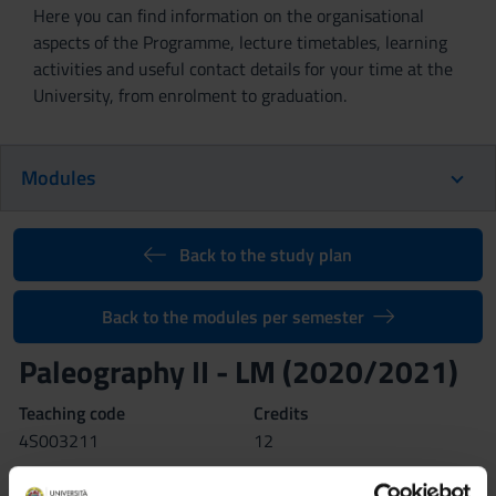
Here you can find information on the organisational
aspects of the Programme, lecture timetables, learning
activities and useful contact details for your time at the
University, from enrolment to graduation.
Modules
Back to the study plan
Back to the modules per semester
Paleography II - LM (2020/2021)
Teaching code
Credits
4S003211
12
Coordinator
Language