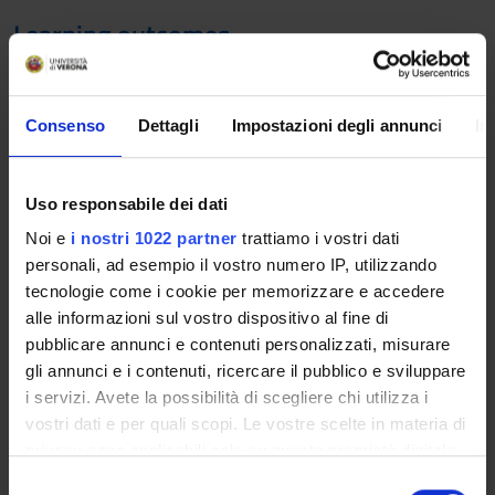
Learning outcomes
It aims to provide an understanding of the proposed topic
through a social-historical and comparative approach.
The course will be seminar-based. Students will be expected
Consenso
Dettagli
Impostazioni degli annunci
In
to actively participate in discussions, having read and being
prepared to comment upon the sources under consideration.
Uso responsabile dei dati
Program
Noi e
i nostri 1022 partner
trattiamo i vostri dati
"Family memory in the early modern period."
personali, ad esempio il vostro numero IP, utilizzando
Since antiquity within the nobility, and since the Late Middle
tecnologie come i cookie per memorizzare e accedere
Ages within the mercantile and bourgeois classes, special
alle informazioni sul vostro dispositivo al fine di
forms of memory, written and unwritten, have developed,
pubblicare annunci e contenuti personalizzati, misurare
specifically designed to remember the past of the family, to
gli annunci e i contenuti, ricercare il pubblico e sviluppare
perpetuate its self-awareness, and to build a reference model
i servizi. Avete la possibilità di scegliere chi utilizza i
for future generations. The written form of this unusually
vostri dati e per quali scopi. Le vostre scelte in materia di
early kind of memory, initially born also for practical purposes
privacy sono applicabili solo su questa proprietà digitale
(remembering everything that can be useful) is the "family
in cui avete effettuato le vostre scelte. È possibile
S