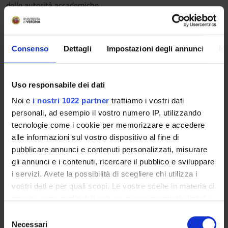
delle autorità accademiche.
Il corso prende le mosse da alcuni momenti salienti del
percorso umano e intellettuale del grande scienziato italiano
per comprendere le implicazioni della sua battaglia per la
Consenso
Dettagli
Impostazioni degli annunci
In
libertà della scienza a fronte delle istanze di disciplinamento
provenienti dalla chiesa e dallo stato. Nella seconda parte,
sulla base della letteratura sociologica più autorevole, si
Uso responsabile dei dati
indagheranno le principali dinamiche che condizionano oggi
Noi e
i nostri 1022 partner
trattiamo i vostri dati
l'attività dei ricercatori.
personali, ad esempio il vostro numero IP, utilizzando
A. GALILEO LIBERO RICERCATORE ?
tecnologie come i cookie per memorizzare e accedere
1. Il metodo matematico.
alle informazioni sul vostro dispositivo al fine di
2. Gli anni padovani.
pubblicare annunci e contenuti personalizzati, misurare
3. Le scoperte telescopiche.
gli annunci e i contenuti, ricercare il pubblico e sviluppare
4. La polemica antiaristotelica.
i servizi. Avete la possibilità di scegliere chi utilizza i
5. Una nuova filosofia.
vostri dati e per quali scopi. Le vostre scelte in materia di
6. Scienza e religione.
privacy sono applicabili solo su questa proprietà digitale
7. La polemica sulle comete.
in cui avete effettuato le vostre scelte. È possibile
8. Il Dialogo sopra i due massimi sistemi.
S
modificare o revocare il proprio consenso in qualsiasi
9. Il processo e la condanna.
Necessari
e