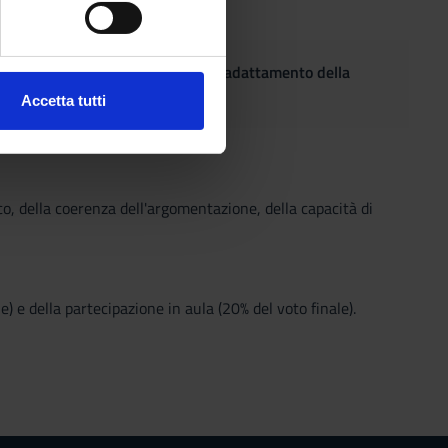
ezione dettagli
. Puoi
(DSA), che intendano richiedere l'adattamento della
Accetta tutti
l media e per analizzare il
ostri partner che si occupano
azioni che hai fornito loro o
ico, della coerenza dell'argomentazione, della capacità di
e) e della partecipazione in aula (20% del voto finale).