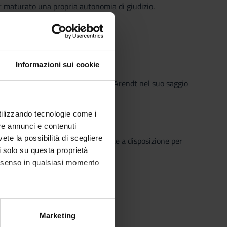
er maturato una propria autonomia di giudizio.
Informazioni sui cookie
ca e filosofica sviluppata da Hannah Arendt nel suo saggio
utilizzando tecnologie come i
re annunci e contenuti
vete la possibilità di scegliere
o che il Sistema Bibliotecario mette a disposizione per
li solo su questa proprietà
o semplice e innovativo.
consenso in qualsiasi momento
alche metro,
Marketing
e specifiche (impronte