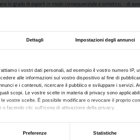
re in grado di esporli in modo consequenziale e sintetico, - di av
e nozioni di base
ella storia della filosofia moderna
Dettagli
Impostazioni degli annunci
lizzare il concetto di "rivoluzione", attraverso la riflessione stori
rattiamo i vostri dati personali, ad esempio il vostro numero IP, 
dere alle informazioni sul vostro dispositivo al fine di pubblica
nunci e i contenuti, ricercare il pubblico e sviluppare i servizi. A
Visualizza la bibliografia con Leganto, strument
iografia
r quali scopi. Le vostre scelte in materia di privacy sono applicabi
recuperare i testi in programma d'esame in mod
to le vostre scelte. È possibile modificare o revocare il proprio 
attiche
 o facendo clic sull'icona di attivazione della privacy.
ttura condivisa del testo e discussione in aula
mo anche:
erifica dell'apprendimento
oni sulla tua posizione geografica, con un'approssimazione di qu
Preferenze
Statistiche
spositivo, scansionandolo attivamente alla ricerca di caratteristich