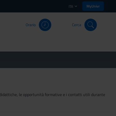
MyUnivr
ITA
Orario
Cerca
didattiche, le opportunità formative e i contatti utili durante