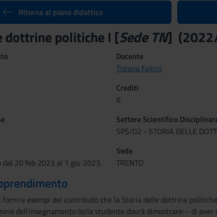
Ritorna al piano didattico
 dottrine politiche I [
Sede TN
] (2022
nto
Docente
Tiziana Faitini
Crediti
6
ne
Settore Scientifico Disciplinar
SPS/02 - STORIA DELLE DOTT
Sede
 dal 20 feb 2023 al 1 giu 2023.
TRENTO
 apprendimento
i fornire esempi del contributo che la Storia delle dottrine politich
ermine dell’insegnamento lo/la studente dovrà dimostrare: - di aver