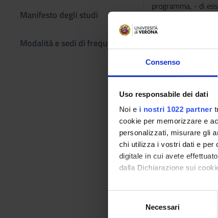
programma, - di esse
Manifesto degli studi
Prerequisiti 
Modalità e sedi di frequenza
Conoscenza di base d
Programma
Consenso
Il corso intende ana
"Sulla rivoluzione"
Uso responsabile dei dati
Bibliografia
Noi e
i nostri 1022 partner
t
cookie per memorizzare e acce
personalizzati, misurare gli an
Vai alla bibl
chi utilizza i vostri dati e pe
digitale in cui avete effettua
Modalità did
dalla Dichiarazione sui cookie
Lezione frontale, le
Con il tuo consenso, vorrem
S
Modalità di v
raccogliere informazi
Necessari
e
Identificare il tuo di