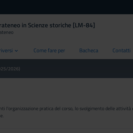
rateneo in Scienze storiche [LM-84]
rateneo
riversi
Come fare per
Bacheca
Contatti
current
current
current
2025/2026)
ti l'organizzazione pratica del corso, lo svolgimento delle attività 
e.