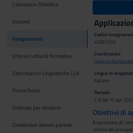
Calendario Didattico
Applicazion
Docenti
Codice insegname
Insegnamenti
4S001532
Coordinatore
Ulteriori attività formative
Federico Barbierat
Esercitazioni Linguistiche CLA
Lingua di erogazio
Italiano
Prova finale
Periodo
2 B dal 12 apr 202
Tutorato per studenti
Obiettivi di
Acquisizione di: comp
Credenziali ateneo partner
utilizzo dei principa