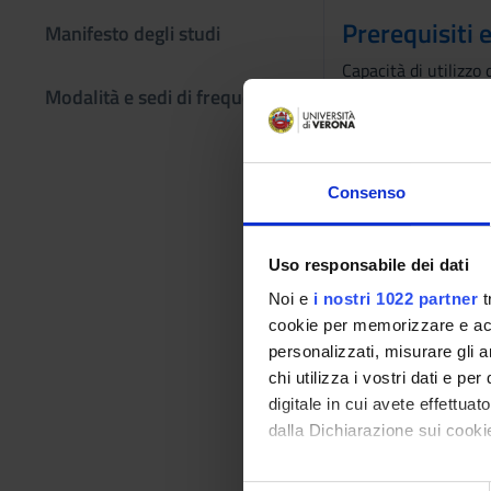
Prerequisiti 
Manifesto degli studi
Capacità di utilizzo 
Modalità e sedi di frequenza
Programma
Il corso ha una stru
dei dati e di gestio
Consenso
Informatica e storia;
trattamento dei dati
tradizionale, pubbl
Uso responsabile dei dati
Bibliografia
Noi e
i nostri 1022 partner
t
cookie per memorizzare e acce
personalizzati, misurare gli an
Vai alla bibl
chi utilizza i vostri dati e pe
digitale in cui avete effettua
Modalità did
dalla Dichiarazione sui cookie
Lezioni seminariali
Con il tuo consenso, vorrem