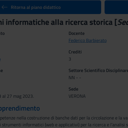
Ritorna al piano didattico
i informatiche alla ricerca storica [
Se
nto
Docente
Federico Barbierato
Crediti
o
3
ne
Settore Scientifico Disciplinar
NN - -
Sede
3 al 27 mag 2023.
VERONA
 apprendimento
etenze nella costruzione di banche dati per la circolazione e la valo
li strumenti informatici (web e applicativi) per la ricerca e l’analisi s