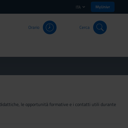
MyUnivr
ITA
Orario
Cerca
didattiche, le opportunità formative e i contatti utili durante