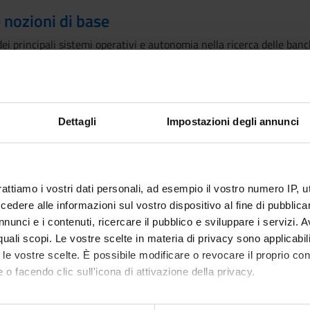
e nozioni di base
dei principali sistemi operativi e autonomia nella ricerca delle banc
ttura seminariale e viene svolto interamente in aula informatica, 
ne delle informazioni. Verranno presi in esame i seguenti argomenti:
Dettagli
Impostazioni degli annunci
 il WWW e la ricerca storica; basi dati on line; OPAC e Meta OPAC; ri
 (database, fogli di calcolo, word processor, DTP, OCR, trattamento
icazione su WWW, HTML, nozioni di XML, PHP etc.)
rattiamo i vostri dati personali, ad esempio il vostro numero IP, 
dere alle informazioni sul vostro dispositivo al fine di pubblica
nunci e i contenuti, ricercare il pubblico e sviluppare i servizi. A
Visualizza la bibliografia con Leganto, strument
iografia
r quali scopi. Le vostre scelte in materia di privacy sono applicabi
recuperare i testi in programma d'esame in mod
to le vostre scelte. È possibile modificare o revocare il proprio 
attiche
 o facendo clic sull'icona di attivazione della privacy.
mo anche: