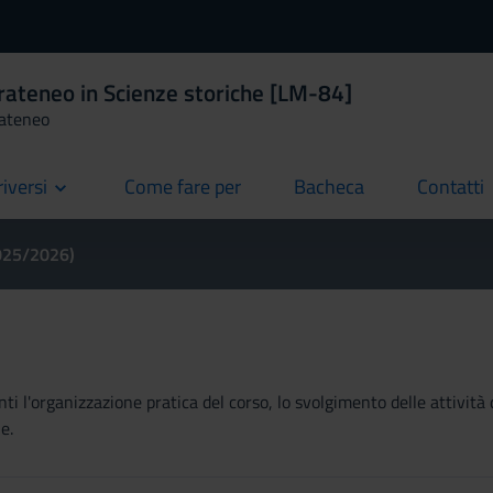
rateneo in Scienze storiche [LM-84]
rateneo
riversi
Come fare per
Bacheca
Contatti
current
current
current
2025/2026)
ti l'organizzazione pratica del corso, lo svolgimento delle attività 
e.