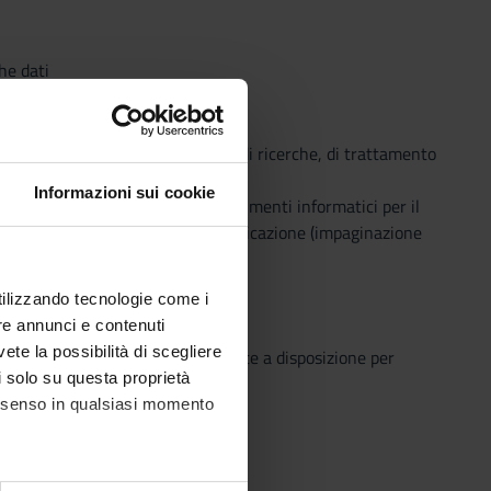
he dati
lavorando attraverso simulazioni di ricerche, di trattamento
Informazioni sui cookie
sorse digitali per la ricerca; strumenti informatici per il
 immagini etc.) e per la loro pubblicazione (impaginazione
utilizzando tecnologie come i
re annunci e contenuti
vete la possibilità di scegliere
o che il Sistema Bibliotecario mette a disposizione per
li solo su questa proprietà
o semplice e innovativo.
consenso in qualsiasi momento