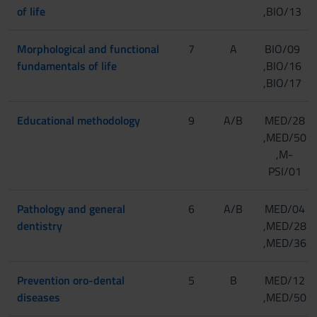
of life
,BIO/13
Morphological and functional
7
A
BIO/09
fundamentals of life
,BIO/16
,BIO/17
Educational methodology
9
A/B
MED/28
,MED/50
,M-
PSI/01
Pathology and general
6
A/B
MED/04
dentistry
,MED/28
,MED/36
Prevention oro-dental
5
B
MED/12
diseases
,MED/50