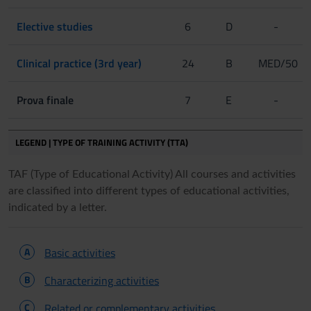
Elective studies
6
D
-
Clinical practice (3rd year)
24
B
MED/50
Prova finale
7
E
-
LEGEND | TYPE OF TRAINING ACTIVITY (TTA)
TAF (Type of Educational Activity) All courses and activities
are classified into different types of educational activities,
indicated by a letter.
A
Basic activities
B
Characterizing activities
C
Related or complementary activities