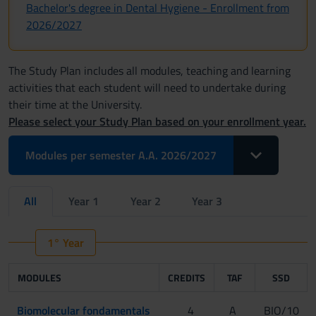
Bachelor's degree in Dental Hygiene - Enrollment from
2026/2027
The Study Plan includes all modules, teaching and learning
activities that each student will need to undertake during
their time at the University.
Please select your Study Plan based on your enrollment year.
Toggle Dropdo
Modules per semester A.A. 2026/2027
All
Year 1
Year 2
Year 3
1° Year
MODULES
CREDITS
TAF
SSD
Biomolecular fondamentals
4
A
BIO/10