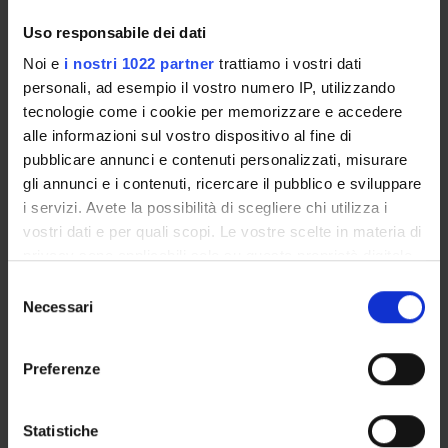
Uso responsabile dei dati
MODULES
CREDITS
TAF
SSD
Noi e
i nostri 1022 partner
trattiamo i vostri dati
Conservative dentistry
4
B
MED/28
personali, ad esempio il vostro numero IP, utilizzando
,MED/50
tecnologie come i cookie per memorizzare e accedere
alle informazioni sul vostro dispositivo al fine di
Pharmacology, Anesthesia
5
A/B
BIO/14
pubblicare annunci e contenuti personalizzati, misurare
and Dental Emergencies
,MED/41
gli annunci e i contenuti, ricercare il pubblico e sviluppare
,MED/45
i servizi. Avete la possibilità di scegliere chi utilizza i
vostri dati e per quali scopi. Le vostre scelte in materia di
privacy sono applicabili solo su questa proprietà digitale
Dentistry and Children's
7
B/C
MED/28
in cui avete effettuato le vostre scelte. È possibile
Dental - Oral & Health Care
,MED/38
S
modificare o revocare il proprio consenso in qualsiasi
Necessari
,MED/50
e
momento dalla Dichiarazione sui cookie o facendo clic
,M-
l
sull'icona di attivazione della privacy.
PSI/04
e
Preferenze
z
Con il tuo consenso, vorremmo anche:
i
Odonto-Stomatology &
3
B/C
MED/28
raccogliere informazioni sulla tua posizione
o
Statistiche
Maxillo-Facial Surgery
,MED/29