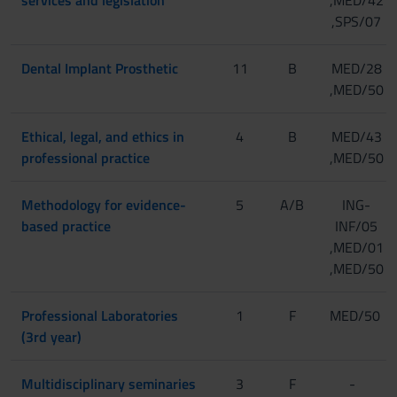
,SPS/07
Dental Implant Prosthetic
11
B
MED/28
,MED/50
Ethical, legal, and ethics in
4
B
MED/43
professional practice
,MED/50
Methodology for evidence-
5
A/B
ING-
based practice
INF/05
,MED/01
,MED/50
Professional Laboratories
1
F
MED/50
(3rd year)
Multidisciplinary seminaries
3
F
-