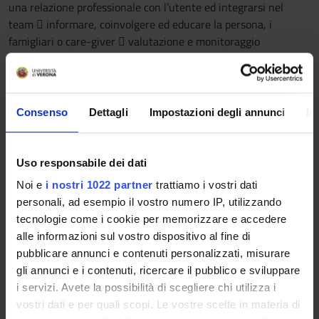
una relazione professionale con l’utente ed integrarsi nel
team  informare, coinvolgere ed educare la persona, i
famigliari o care-giver  valutazione e monitoraggio
parodontale – accertamento – esame obiettivo del cavo orale
 attuare tecniche operative di igiene orale professionale
Prerequisiti e nozioni di base
Consenso
Dettagli
Impostazioni degli annunci
In
Il prerequisito per lo svolgimento del tirocinio del 2°anno è la
frequenza del tirocinio del 1°anno e dei laboratori del 1° e del
Uso responsabile dei dati
2°anno.
Noi e
i nostri 1022 partner
trattiamo i vostri dati
Programma
personali, ad esempio il vostro numero IP, utilizzando
Il tirocinio del 2°anno è basato un’attività assistenziale
tecnologie come i cookie per memorizzare e accedere
tutelata.
alle informazioni sul vostro dispositivo al fine di
Lo studente al termine del secondo anno del corso di laurea
pubblicare annunci e contenuti personalizzati, misurare
dovrà:
gli annunci e i contenuti, ricercare il pubblico e sviluppare
• Essere in grado di individuare anomalie e lesioni dentali;
i servizi. Avete la possibilità di scegliere chi utilizza i
• Riconoscere correttamente il bordo tagliente di una curette
vostri dati e per quali scopi. Le vostre scelte in materia di