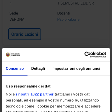
1
1 SEMESTRE CLID VR
Sede
Docenti
VERONA
Paolo Fabene
Orario Lezioni
ISTOLOGIA
Crediti
Periodo
Consenso
Dettagli
Impostazioni degli annunci
In
2
Non ancora assegnato
Sede
Docenti
Uso responsabile dei dati
VERONA
Raffaella Mariotti
Noi e
i nostri 1022 partner
trattiamo i vostri dati
personali, ad esempio il vostro numero IP, utilizzando
Orario Lezioni
tecnologie come i cookie per memorizzare e accedere