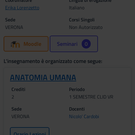
Coordinatore
Lingua di erogazione
Erika Lorenzetto
Italiano
Sede
Corsi Singoli
VERONA
Non Autorizzato
Moodle
Seminari
0
L'insegnamento è organizzato come segue:
ANATOMIA UMANA
Crediti
Periodo
2
1 SEMESTRE CLID VR
Sede
Docenti
VERONA
Nicolo' Cardobi
Orario Lezioni