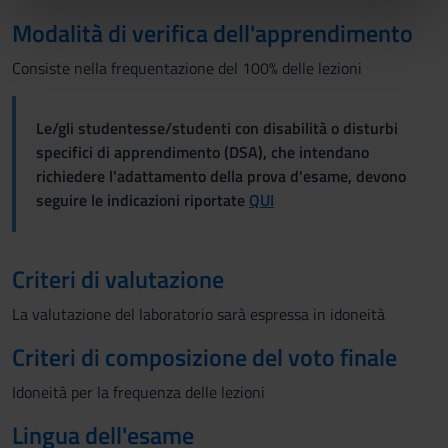
nostri partner che si occupano di analisi dei dati web,
Modalità di verifica dell'apprendimento
pubblicità e social media, i quali potrebbero combinarle
Consiste nella frequentazione del 100% delle lezioni
con altre informazioni che hai fornito loro o che hanno
raccolto dal tuo utilizzo dei loro servizi.
Le/gli studentesse/studenti con disabilità o disturbi
specifici di apprendimento (DSA), che intendano
richiedere l'adattamento della prova d'esame, devono
seguire le indicazioni riportate
QUI
Criteri di valutazione
La valutazione del laboratorio sarà espressa in idoneità
Criteri di composizione del voto finale
Idoneità per la frequenza delle lezioni
Lingua dell'esame