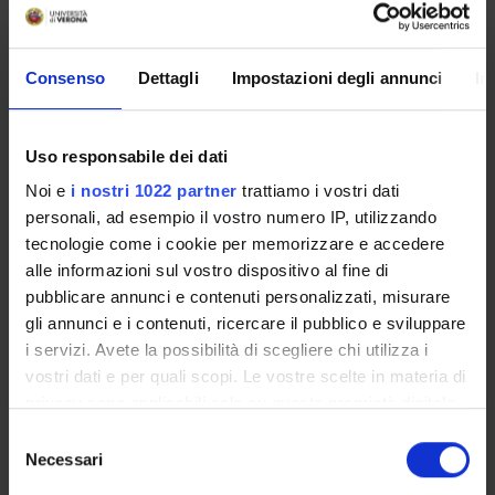
Orario Lezioni
Consenso
Dettagli
Impostazioni degli annunci
In
PRINCIPI DI ALIMENTAZIONE E
DISTURBI DEL CAVO ORALE
Uso responsabile dei dati
Crediti
Periodo
Noi e
i nostri 1022 partner
trattiamo i vostri dati
personali, ad esempio il vostro numero IP, utilizzando
2
2 SEMESTRE CLID VR
tecnologie come i cookie per memorizzare e accedere
Sede
Docenti
alle informazioni sul vostro dispositivo al fine di
VERONA
Nicolo' De Pretis
pubblicare annunci e contenuti personalizzati, misurare
gli annunci e i contenuti, ricercare il pubblico e sviluppare
i servizi. Avete la possibilità di scegliere chi utilizza i
Orario Lezioni
vostri dati e per quali scopi. Le vostre scelte in materia di
privacy sono applicabili solo su questa proprietà digitale
in cui avete effettuato le vostre scelte. È possibile
Obiettivi di apprendimento
S
modificare o revocare il proprio consenso in qualsiasi
Necessari
e
Il corso si propone di formare lo studente alla scelta e
momento dalla Dichiarazione sui cookie o facendo clic
l