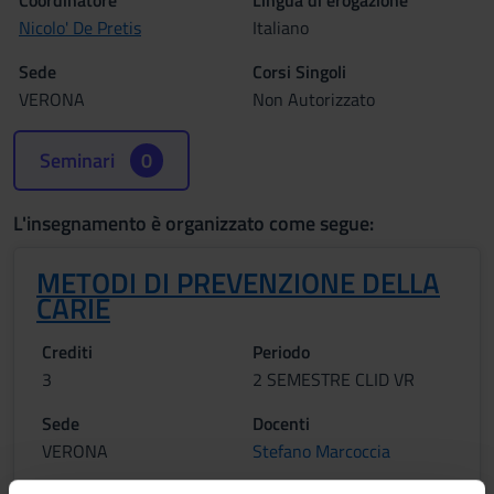
Coordinatore
Lingua di erogazione
Nicolo' De Pretis
Italiano
Sede
Corsi Singoli
VERONA
Non Autorizzato
Seminari
0
L'insegnamento è organizzato come segue:
METODI DI PREVENZIONE DELLA
CARIE
Crediti
Periodo
3
2 SEMESTRE CLID VR
Sede
Docenti
VERONA
Stefano Marcoccia