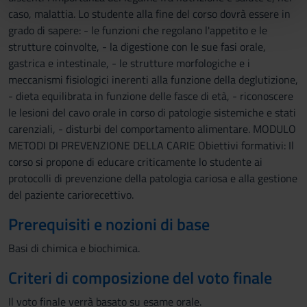
nostri partner che si occupano di analisi dei dati web,
caso, malattia. Lo studente alla fine del corso dovrà essere in
pubblicità e social media, i quali potrebbero combinarle
grado di sapere: - le funzioni che regolano l'appetito e le
con altre informazioni che hai fornito loro o che hanno
strutture coinvolte, - la digestione con le sue fasi orale,
raccolto dal tuo utilizzo dei loro servizi.
gastrica e intestinale, - le strutture morfologiche e i
meccanismi fisiologici inerenti alla funzione della deglutizione,
- dieta equilibrata in funzione delle fasce di età, - riconoscere
le lesioni del cavo orale in corso di patologie sistemiche e stati
carenziali, - disturbi del comportamento alimentare. MODULO
METODI DI PREVENZIONE DELLA CARIE Obiettivi formativi: Il
corso si propone di educare criticamente lo studente ai
protocolli di prevenzione della patologia cariosa e alla gestione
del paziente cariorecettivo.
Prerequisiti e nozioni di base
Basi di chimica e biochimica.
Criteri di composizione del voto finale
Il voto finale verrà basato su esame orale.