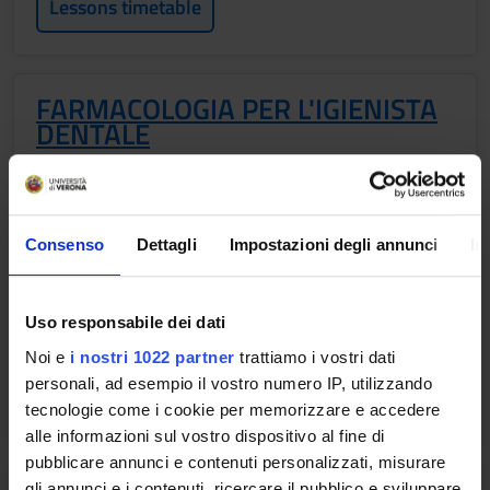
Lessons timetable
FARMACOLOGIA PER L'IGIENISTA
DENTALE
Credits
2
Period
Consenso
Dettagli
Impostazioni degli annunci
In
1 SEMESTRE PROFESSIONI SANITARIE
Academic staff
Uso responsabile dei dati
Emanuela Bottani
Noi e
i nostri 1022 partner
trattiamo i vostri dati
personali, ad esempio il vostro numero IP, utilizzando
Lessons timetable
tecnologie come i cookie per memorizzare e accedere
alle informazioni sul vostro dispositivo al fine di
pubblicare annunci e contenuti personalizzati, misurare
gli annunci e i contenuti, ricercare il pubblico e sviluppare