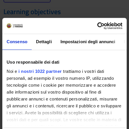
Learning objectives
knowledge of the role of information technology in health
facilities and its uses for descriptive and summary purposes,
management, public health, surveillance and epidemiological
evaluation. Learn how to use the Microsoft Office program,
Consenso
Dettagli
Impostazioni degli annunci
In
especially Excel for data analysis, Word for creating an
Index/Summary and Mail Merge, PowerPoint for the summary
presentation of data (tables and graphs), and research studies.
Uso responsabile dei dati
Noi e
i nostri 1022 partner
trattiamo i vostri dati
Prerequisites and basic notions
personali, ad esempio il vostro numero IP, utilizzando
No prior knowledge is required.
tecnologie come i cookie per memorizzare e accedere
alle informazioni sul vostro dispositivo al fine di
Program
pubblicare annunci e contenuti personalizzati, misurare
gli annunci e i contenuti, ricercare il pubblico e sviluppare
- Code and computer architecture
i servizi. Avete la possibilità di scegliere chi utilizza i
- Operating system and applications
vostri dati e per quali scopi. Le vostre scelte in materia di
- Computer networks and World Wide Web
privacy sono applicabili solo su questa proprietà digitale
- Web, email, online security [Lab]