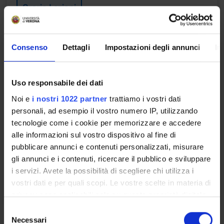
Orario Lezioni
Consenso
Dettagli
Impostazioni degli annunci
In
TECNICHE DI EMERGENZA E DI
PRIMO SOCCORSO
Uso responsabile dei dati
Crediti
1
Noi e
i nostri 1022 partner
trattiamo i vostri dati
personali, ad esempio il vostro numero IP, utilizzando
Periodo
tecnologie come i cookie per memorizzare e accedere
Lezioni CLID VR - 1 SEMESTRE
alle informazioni sul vostro dispositivo al fine di
pubblicare annunci e contenuti personalizzati, misurare
Docenti
gli annunci e i contenuti, ricercare il pubblico e sviluppare
Giacomo Sebastiano Canova
i servizi. Avete la possibilità di scegliere chi utilizza i
vostri dati e per quali scopi. Le vostre scelte in materia di
Orario Lezioni
privacy sono applicabili solo su questa proprietà digitale
in cui avete effettuato le vostre scelte. È possibile
S
modificare o revocare il proprio consenso in qualsiasi
Necessari
e