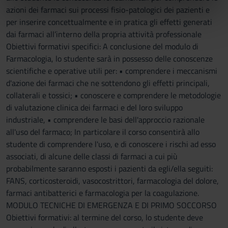
informazioni sul modo in cui utilizzi il nostro sito con i
azioni dei farmaci sui processi fisio-patologici dei pazienti e
nostri partner che si occupano di analisi dei dati web,
per inserire concettualmente e in pratica gli effetti generati
pubblicità e social media, i quali potrebbero combinarle
dai farmaci all’interno della propria attività professionale
con altre informazioni che hai fornito loro o che hanno
Obiettivi formativi specifici: A conclusione del modulo di
raccolto dal tuo utilizzo dei loro servizi.
Farmacologia, lo studente sarà in possesso delle conoscenze
scientifiche e operative utili per: • comprendere i meccanismi
d'azione dei farmaci che ne sottendono gli effetti principali,
collaterali e tossici; • conoscere e comprendere le metodologie
di valutazione clinica dei farmaci e del loro sviluppo
industriale, • comprendere le basi dell'approccio razionale
all'uso del farmaco; In particolare il corso consentirà allo
studente di comprendere l'uso, e di conoscere i rischi ad esso
associati, di alcune delle classi di farmaci a cui più
probabilmente saranno esposti i pazienti da egli/ella seguiti:
FANS, corticosteroidi, vasocostrittori, farmacologia del dolore,
farmaci antibatterici e farmacologia per la coagulazione.
MODULO TECNICHE DI EMERGENZA E DI PRIMO SOCCORSO
Obiettivi formativi: al termine del corso, lo studente deve