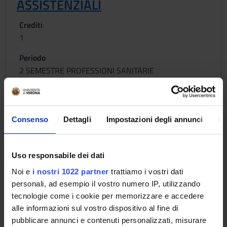
ASSISTENZIALI
Crediti
1
Periodo
2 SEMESTRE PROFESSIONI SANITARIE
Docenti
Giacomo Sebastiano Canova
Consenso
Dettagli
Impostazioni degli annunci
In
Orario Lezioni
Uso responsabile dei dati
MALATTIE INFETTIVE
Noi e
i nostri 1022 partner
trattiamo i vostri dati
personali, ad esempio il vostro numero IP, utilizzando
Crediti
tecnologie come i cookie per memorizzare e accedere
1
alle informazioni sul vostro dispositivo al fine di
pubblicare annunci e contenuti personalizzati, misurare