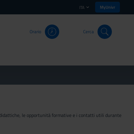
MyUnivr
ITA
Orario
Cerca
didattiche, le opportunità formative e i contatti utili durante