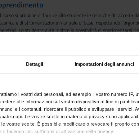
 apprendimento
Il corso si propone di fornire allo studente le tecniche di raccolta dat
nica e di strumentazione manuale di base, rispettando l’ergonomia
eletrici. Lo studente avrà inoltre la possibilità di sperimentarsi 
olare in ambito odontoiatrico
e nozioni di base
ccesso è lo svolgimento del laboratorio del primo anno
Dettagli
Impostazioni degli annunci
lgerà come segue:
atore secondo le zone da trattare
rattiamo i vostri dati personali, ad esempio il vostro numero IP, 
eccanica e Manuale
dere alle informazioni sul vostro dispositivo al fine di pubblica
chi e delle fossette con applicazione della diga di gomma
nunci e i contenuti, ricercare il pubblico e sviluppare i servizi. A
ziente
r quali scopi. Le vostre scelte in materia di privacy sono applicabi
to le vostre scelte. È possibile modificare o revocare il proprio 
 o facendo clic sull'icona di attivazione della privacy.