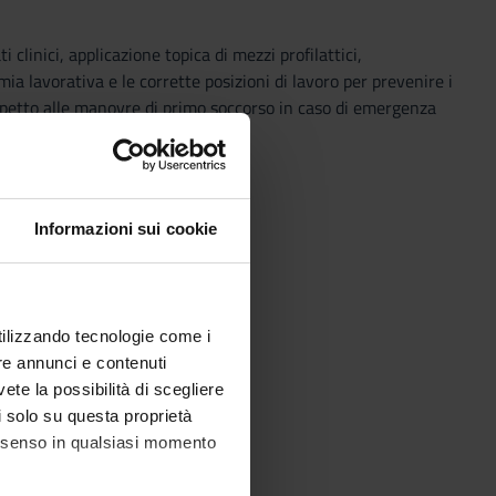
i clinici, applicazione topica di mezzi profilattici,
 lavorativa e le corrette posizioni di lavoro per prevenire i
rispetto alle manovre di primo soccorso in caso di emergenza
Informazioni sui cookie
utilizzando tecnologie come i
re annunci e contenuti
vete la possibilità di scegliere
li solo su questa proprietà
consenso in qualsiasi momento