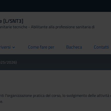
le [L/SNT3]
anitarie tecniche - Abilitante alla professione sanitaria di
riversi
Come fare per
Bacheca
Contatti
current
current
current
2025/2026)
ti l'organizzazione pratica del corso, lo svolgimento delle attività 
e.