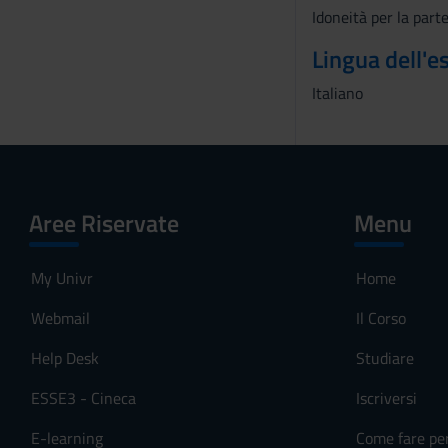
Idoneità per la part
s
o
Lingua dell'
Italiano
Aree Riservate
Menu
My Univr
Home
Webmail
Il Corso
Help Desk
Studiare
ESSE3 - Cineca
Iscriversi
E-learning
Come fare pe