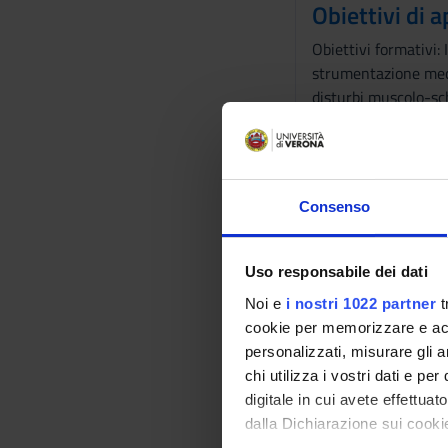
Obiettivi di
Obiettivi formativi: 
strumentazione mecca
disturbi muscolo-sch
sanitaria, in partic
Prerequisiti 
Il prerequisito di a
Consenso
Programma
Il programma si svo
Uso responsabile dei dati
-Posizioni dell'oper
Noi e
i nostri 1022 partner
t
-Strumentazione M
cookie per memorizzare e acce
-Sigillature dei sol
personalizzati, misurare gli an
-Motivazione del pa
chi utilizza i vostri dati e pe
digitale in cui avete effettua
Bibliografia
dalla Dichiarazione sui cookie