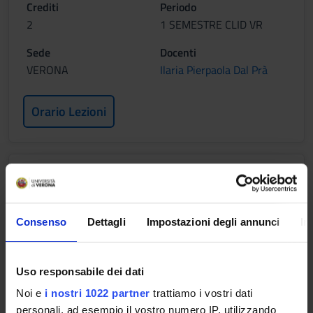
Crediti
Periodo
2
1 SEMESTRE CLID VR
Sede
Docenti
VERONA
Ilaria Pierpaola Dal Prà
Orario Lezioni
FONDAMENTI DELL'IGIENE ORALE
Crediti
Periodo
2
1 SEMESTRE CLID VR
Consenso
Dettagli
Impostazioni degli annunci
In
Sede
Docenti
VERONA
Elena Messina
Uso responsabile dei dati
Noi e
i nostri 1022 partner
trattiamo i vostri dati
Orario Lezioni
personali, ad esempio il vostro numero IP, utilizzando