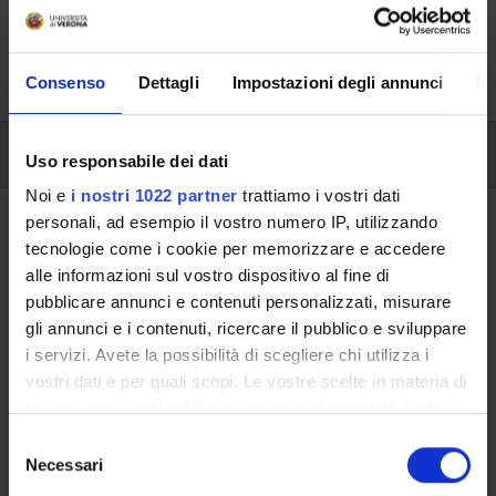
svolgimento delle attività didattiche, le opportunità
formative e i contatti utili durante tutto il percorso di
studi, fino al conseguimento del titolo finale.
Consenso
Dettagli
Impostazioni degli annunci
In
Insegnamenti
Uso responsabile dei dati
Noi e
i nostri 1022 partner
trattiamo i vostri dati
personali, ad esempio il vostro numero IP, utilizzando
Ritorna al piano didattico
tecnologie come i cookie per memorizzare e accedere
Attivita' seminariali (professioni
alle informazioni sul vostro dispositivo al fine di
pubblicare annunci e contenuti personalizzati, misurare
sanitarie) (Sarà attivato
gli annunci e i contenuti, ricercare il pubblico e sviluppare
nell'A.A. 2026/2027)
i servizi. Avete la possibilità di scegliere chi utilizza i
vostri dati e per quali scopi. Le vostre scelte in materia di
Codice insegnamento
Crediti
privacy sono applicabili solo su questa proprietà digitale
4S001040
3
in cui avete effettuato le vostre scelte. È possibile
S
modificare o revocare il proprio consenso in qualsiasi
Necessari
Settore Scientifico Disciplinare (SSD)
e
momento dalla Dichiarazione sui cookie o facendo clic
l