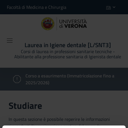
Facoltà di Medicina e Chirurgia
ITA
Laurea in Igiene dentale [L/SNT3]
Corsi di laurea in professioni sanitarie tecniche -
Abilitante alla professione sanitaria di Igienista dentale
Corso a esaurimento (Immatricolazione fino a
2025/2026)
Studiare
In questa sezione è possibile reperire le informazioni
riguardanti l'organizzazione pratica del corso, lo