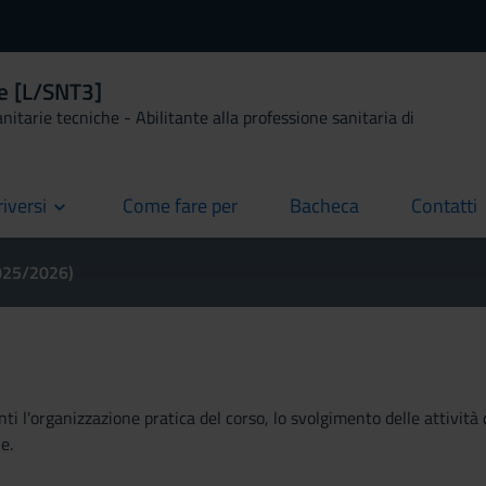
le [L/SNT3]
anitarie tecniche - Abilitante alla professione sanitaria di
riversi
Come fare per
Bacheca
Contatti
current
current
current
2025/2026)
ti l'organizzazione pratica del corso, lo svolgimento delle attività 
e.