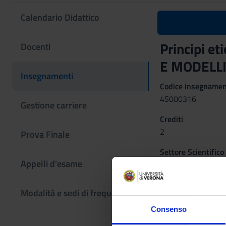
Calendario Didattico
Principi et
Docenti
E MODELLI
Insegnamenti
Codice insegname
4S000316
Gestione carriere
Crediti
2
Prova Finale
Settore Scientifico
Appelli d'esame
MED/50 - SCIENZ
Periodo
Modalità e sedi di frequenza
lez 3 anno 2 semes
Consenso
Sede