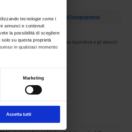
ene, consultare:
organizzazione dell'insegnamento
utilizzando tecnologie come i
re annunci e contenuti
vete la possibilità di scegliere
li solo su questa proprietà
tico e deontologico, le diverse forme lavorative e gli sbocchi
consenso in qualsiasi momento
alche metro,
Marketing
e specifiche (impronte
ezione dettagli
. Puoi
Accetta tutti
l media e per analizzare il
ostri partner che si occupano