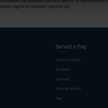
se/studenti con disabilità o disturbi specifici di apprendimento 
icità e social media, i quali potrebbero combinarle con altre inform
evono seguire le indicazioni riportate
QUI
lizzo dei loro servizi.
Servizi e Faq
Futuri studenti
Studenti
Laureati
Aziende ed enti
r
Faq