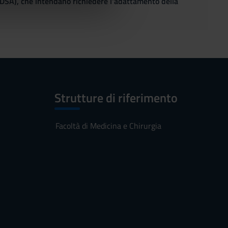
(DSA), che intendano richiedere l'adattamento della
azioni che hai fornito loro o
Strutture di riferimento
Facoltà di Medicina e Chirurgia