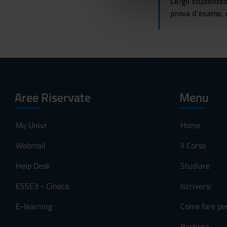
Le/gli studentes
di analisi dei dati web, pubbl
d
prova d'esame, d
che hanno raccolto dal tuo uti
e
l
c
o
n
s
e
Aree Riservate
Menu
n
s
My Univr
Home
o
Webmail
Il Corso
Help Desk
Studiare
ESSE3 - Cineca
Iscriversi
E-learning
Come fare pe
Bacheca