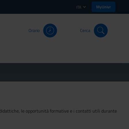
MyUnivr
ITA
Orario
Cerca
didattiche, le opportunità formative e i contatti utili durante