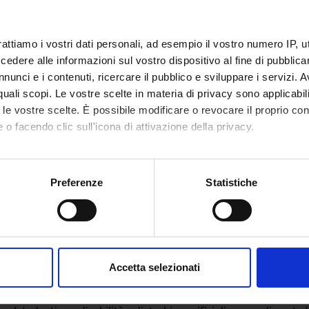
izzare la struttura dell’insegnamento a cui questo modulo apparti
rattiamo i vostri dati personali, ad esempio il vostro numero IP, 
dere alle informazioni sul vostro dispositivo al fine di pubblica
mativi
nunci e i contenuti, ricercare il pubblico e sviluppare i servizi. A
r quali scopi. Le vostre scelte in materia di privacy sono applicabi
di vista normativo la professione dell’igienista dentale, il codice e
to le vostre scelte. È possibile modificare o revocare il proprio 
 o facendo clic sull'icona di attivazione della privacy.
mo anche:
e
oni sulla tua posizione geografica, con un'approssimazione di qu
Preferenze
Statistiche
spositivo, scansionandolo attivamente alla ricerca di caratteristich
 lavorative
aborati i tuoi dati personali e imposta le tue preferenze nella
s
same
consenso in qualsiasi momento dalla Dichiarazione sui cookie.
Accetta selezionati
nalizzare contenuti ed annunci, per fornire funzionalità dei socia
inoltre informazioni sul modo in cui utilizzi il nostro sito con i n