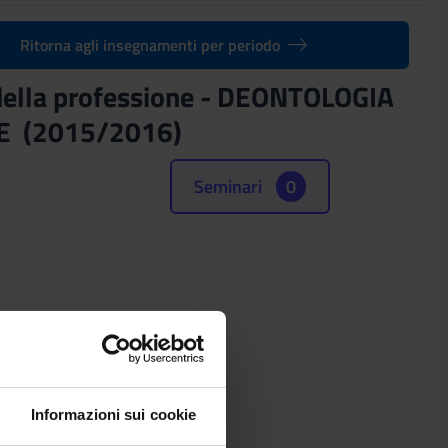
Ritorna agli insegnamenti per periodo
io della professione - DEONTOLOGIA
E (2015/2016)
Seminari
0
Informazioni sui cookie