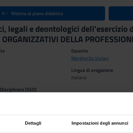
Ritorna al piano didattico
ici, legali e deontologici dell'eserciz
 ORGANIZZATIVI DELLA PROFESSION
nto
Docente
Margherita Viviani
Lingua di erogazione
Italiano
 Disciplinare (SSD)
E TECNICHE MEDICHE APPLICATE
tre CLIDVR dal 1 apr 2016 al 31 mag 2016.
Dettagli
Impostazioni degli annunci