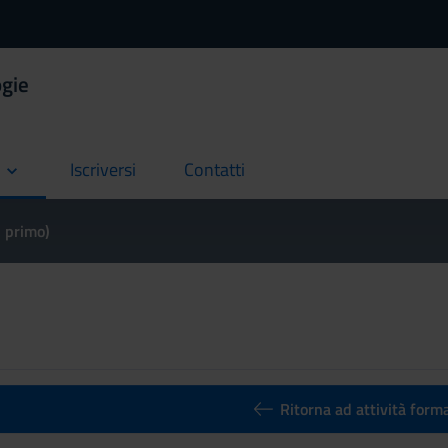
ogie
Iscriversi
Contatti
current
current
l primo)
Ritorna ad attività form