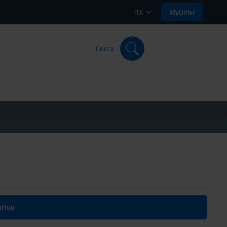
MyUnivr
ITA
Cerca
ative