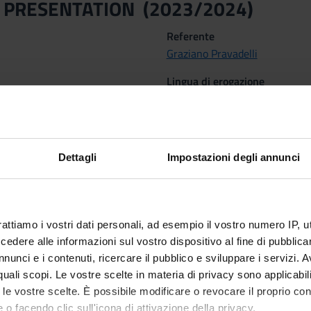
 PRESENTATION (2023/2024)
Referente
Graziano Pravadelli
Lingua di erogazione
Inglese
oni
Dettagli
Impostazioni degli annunci
 apprendimento
rn how to organize a presentation by considering its goal, the exp
attiche
rattiamo i vostri dati personali, ad esempio il vostro numero IP, 
dere alle informazioni sul vostro dispositivo al fine di pubblica
elivered in presence only. Full attendance is required.
nunci e i contenuti, ricercare il pubblico e sviluppare i servizi. A
grammate
r quali scopi. Le vostre scelte in materia di privacy sono applicabi
to le vostre scelte. È possibile modificare o revocare il proprio 
 o facendo clic sull'icona di attivazione della privacy.