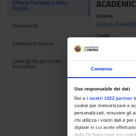
ACADEMIC
Offerta Formativa della
Scuola
Docente
Graziano Pravadelli
Dottorandi
Crediti
Calendario lezioni
1
Frequenza alle lezi
Linee guida percorso
Scelta Libera
formativo
Consenso
Obiettivi di
The student will lea
Uso responsabile dei dati
Modalità did
Noi e
i nostri 1022 partner
t
cookie per memorizzare e acce
The course will be d
personalizzati, misurare gli an
Lezioni Pro
chi utilizza i vostri dati e pe
digitale in cui avete effettua
dalla Dichiarazione sui cookie