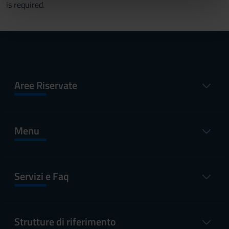
is required.
nostri partner che si occupano di analisi dei dati web,
pubblicità e social media, i quali potrebbero combinarle
con altre informazioni che hai fornito loro o che hanno
raccolto dal tuo utilizzo dei loro servizi.
Aree Riservate
Menu
Servizi e Faq
Strutture di riferimento