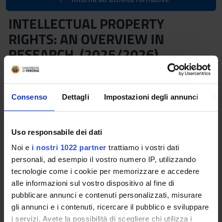
INTELLECTUAL PROPERTY
RIGHTS: AN OVERVIEW IN
RESEARCH (2025/2026)
Docenti
Simone Sprea
, Dott. Simone Sprea, Dott.ssa Valentina
Nicolini, Dott. Andrea Nidasio
Consenso
Dettagli
Impostazioni degli annunci
In
Referente
Crediti
Simone Sprea
0,5
Uso responsabile dei dati
Lingua di erogazione
Frequenza alle lezioni
Noi e
i nostri 1022 partner
trattiamo i vostri dati
personali, ad esempio il vostro numero IP, utilizzando
Inglese
Scelta Libera
tecnologie come i cookie per memorizzare e accedere
Sede
alle informazioni sul vostro dispositivo al fine di
VERONA
pubblicare annunci e contenuti personalizzati, misurare
gli annunci e i contenuti, ricercare il pubblico e sviluppare
Seminari
0
i servizi. Avete la possibilità di scegliere chi utilizza i