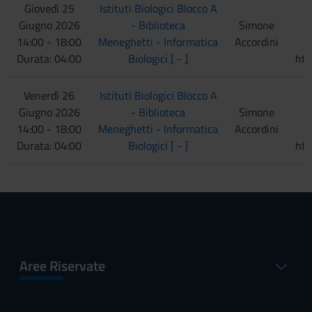
Giovedì 25
Istituti Biologici Blocco A
Giugno 2026
- Biblioteca
Simone
K
14:00 - 18:00
Meneghetti - Informatica
Accordini
Durata: 04:00
Biologici [ - ]
htt
Venerdì 26
Istituti Biologici Blocco A
Giugno 2026
- Biblioteca
Simone
K
14:00 - 18:00
Meneghetti - Informatica
Accordini
Durata: 04:00
Biologici [ - ]
htt
Aree Riservate