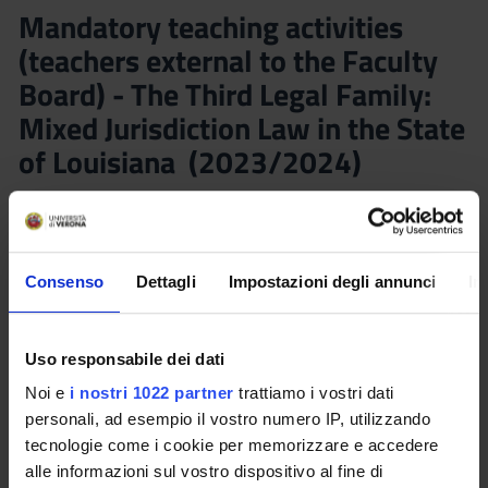
Mandatory teaching activities
(teachers external to the Faculty
Board) - The Third Legal Family:
Mixed Jurisdiction Law in the State
of Louisiana (2023/2024)
Teacher
Credits
Stefano Troiano
0.5
Language
Class attendance
Consenso
Dettagli
Impostazioni degli annunci
In
English
Compulsory
Location
Uso responsabile dei dati
VERONA
Noi e
i nostri 1022 partner
trattiamo i vostri dati
personali, ad esempio il vostro numero IP, utilizzando
Seminars
0
tecnologie come i cookie per memorizzare e accedere
alle informazioni sul vostro dispositivo al fine di