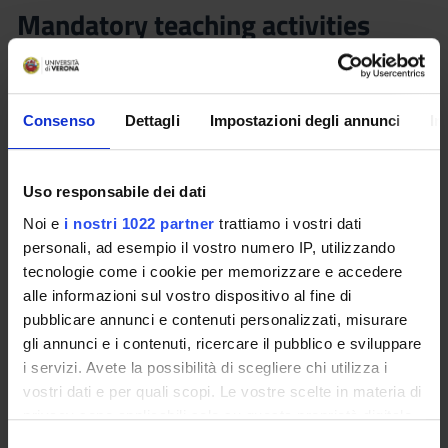
Mandatory teaching activities
(teachers external to the Faculty
Board) - I principi del diritto
amministrativo nella
Consenso
Dettagli
Impostazioni degli annunci
In
giurisprudenza della Corte di
Giustizia UE (2023/2024)
Uso responsabile dei dati
Teacher
Credits
Noi e
i nostri 1022 partner
trattiamo i vostri dati
Giovanna Ligugnana
0.5
personali, ad esempio il vostro numero IP, utilizzando
tecnologie come i cookie per memorizzare e accedere
Language
Class attendance
alle informazioni sul vostro dispositivo al fine di
Italian
Free Choice
pubblicare annunci e contenuti personalizzati, misurare
gli annunci e i contenuti, ricercare il pubblico e sviluppare
Location
i servizi. Avete la possibilità di scegliere chi utilizza i
VERONA
vostri dati e per quali scopi. Le vostre scelte in materia di
privacy sono applicabili solo su questa proprietà digitale
Seminars
0
in cui avete effettuato le vostre scelte. È possibile
S