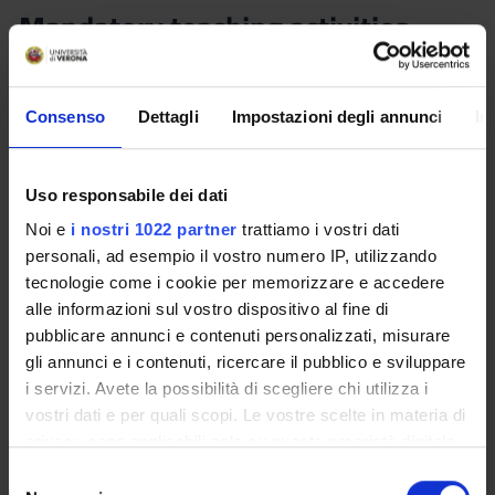
Mandatory teaching activities
(teachers external to the Faculty
Board) - Il dovere di motivare gli
atti dei pubblici poteri: profili
Consenso
Dettagli
Impostazioni degli annunci
In
comparati (2023/2024)
Uso responsabile dei dati
Teacher
Credits
Giovanna Ligugnana
0.5
Noi e
i nostri 1022 partner
trattiamo i vostri dati
personali, ad esempio il vostro numero IP, utilizzando
Language
Class attendance
tecnologie come i cookie per memorizzare e accedere
Italian
Free Choice
alle informazioni sul vostro dispositivo al fine di
pubblicare annunci e contenuti personalizzati, misurare
Location
gli annunci e i contenuti, ricercare il pubblico e sviluppare
VERONA
i servizi. Avete la possibilità di scegliere chi utilizza i
vostri dati e per quali scopi. Le vostre scelte in materia di
Seminars
0
privacy sono applicabili solo su questa proprietà digitale
in cui avete effettuato le vostre scelte. È possibile
S
modificare o revocare il proprio consenso in qualsiasi