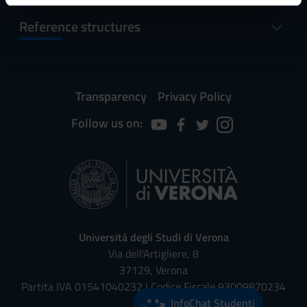
informazioni sul modo in cui utilizzi il nostro sito con i
Reference structures
nostri partner che si occupano di analisi dei dati web,
pubblicità e social media, i quali potrebbero combinarle
con altre informazioni che hai fornito loro o che hanno
raccolto dal tuo utilizzo dei loro servizi.
Transparency
Privacy Policy
Follow us on:
Università degli Studi di Verona
Via dell'Artigliere, 8
37129, Verona
Partita IVA 01541040232 | Codice Fiscale 93009870234
InfoChat Studenti