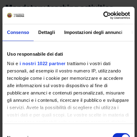
Mandatory teaching activities
(teachers external to the Faculty
Board) - Interpretazione dei
contratti nell’arbitrato
Consenso
Dettagli
Impostazioni degli annunci
In
internazionale (2023/2024)
Uso responsabile dei dati
Teacher
Credits
Marco Torsello
0.5
Noi e
i nostri 1022 partner
trattiamo i vostri dati
personali, ad esempio il vostro numero IP, utilizzando
Language
Class attendance
tecnologie come i cookie per memorizzare e accedere
Italian
Free Choice
alle informazioni sul vostro dispositivo al fine di
pubblicare annunci e contenuti personalizzati, misurare
Location
gli annunci e i contenuti, ricercare il pubblico e sviluppare
VERONA
i servizi. Avete la possibilità di scegliere chi utilizza i
vostri dati e per quali scopi. Le vostre scelte in materia di
Seminars
0
privacy sono applicabili solo su questa proprietà digitale
in cui avete effettuato le vostre scelte. È possibile
S
modificare o revocare il proprio consenso in qualsiasi