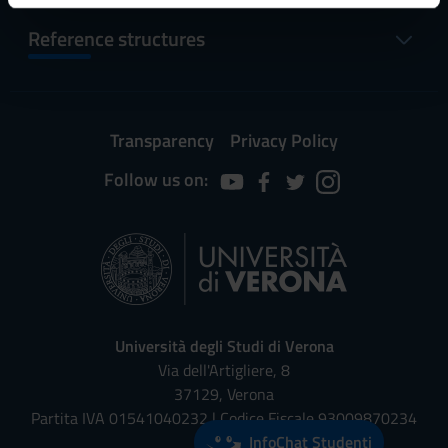
informazioni sul modo in cui utilizzi il nostro sito con i
Reference structures
nostri partner che si occupano di analisi dei dati web,
pubblicità e social media, i quali potrebbero combinarle
con altre informazioni che hai fornito loro o che hanno
raccolto dal tuo utilizzo dei loro servizi.
Transparency
Privacy Policy
Follow us on:
Università degli Studi di Verona
Via dell'Artigliere, 8
37129, Verona
Partita IVA 01541040232 | Codice Fiscale 93009870234
InfoChat Studenti