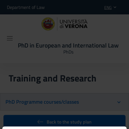
Department of Law
ENG
PhD in European and International Law
PhDs
Training and Research
PhD Programme courses/classes
Back to the study plan