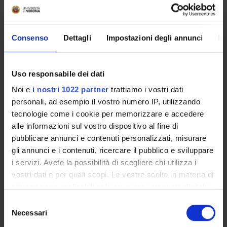
Mandatory teaching activities
(teachers external to the Faculty
Board) - modulo 21 (2023/2024)
Consenso
Dettagli
Impostazioni degli annunci
In
Teacher
Credits
Uso responsabile dei dati
Riccardo Omodei Sale'
0.5
Noi e
i nostri 1022 partner
trattiamo i vostri dati
Language
Class attendance
personali, ad esempio il vostro numero IP, utilizzando
Italian
Free Choice
tecnologie come i cookie per memorizzare e accedere
alle informazioni sul vostro dispositivo al fine di
Location
pubblicare annunci e contenuti personalizzati, misurare
VERONA
gli annunci e i contenuti, ricercare il pubblico e sviluppare
i servizi. Avete la possibilità di scegliere chi utilizza i
Seminars
0
vostri dati e per quali scopi. Le vostre scelte in materia di
privacy sono applicabili solo su questa proprietà digitale
To show the organization of the course that
in cui avete effettuato le vostre scelte. È possibile
S
includes this module, follow this link:
Course
modificare o revocare il proprio consenso in qualsiasi
Necessari
e
organization
momento dalla Dichiarazione sui cookie o facendo clic
l