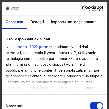
Free choice teaching activities -
Economia circolare ed economia
dei dati: prospettive di diritto
Consenso
Dettagli
Impostazioni degli annunci
In
commerciale (2023/2024)
Teacher
Credits
Uso responsabile dei dati
Federica Pasquariello
1
Noi e
i nostri 1022 partner
trattiamo i vostri dati
personali, ad esempio il vostro numero IP, utilizzando
Language
Class attendance
tecnologie come i cookie per memorizzare e accedere
Italian
Free Choice
alle informazioni sul vostro dispositivo al fine di
Location
pubblicare annunci e contenuti personalizzati, misurare
VERONA
gli annunci e i contenuti, ricercare il pubblico e sviluppare
i servizi. Avete la possibilità di scegliere chi utilizza i
vostri dati e per quali scopi. Le vostre scelte in materia di
Seminars
0
privacy sono applicabili solo su questa proprietà digitale
in cui avete effettuato le vostre scelte. È possibile
S
To show the organization of the course that
modificare o revocare il proprio consenso in qualsiasi
Necessari
e