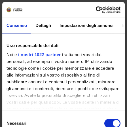
Free choice teaching activities - I
Comitati Regionali per le
Comunicazioni. Riding two horses
Consenso
Dettagli
Impostazioni degli annunci
In
at once? (2023/2024)
Teacher
Credits
Uso responsabile dei dati
Jacopo Bercelli
0.5
Noi e
i nostri 1022 partner
trattiamo i vostri dati
personali, ad esempio il vostro numero IP, utilizzando
Language
Class attendance
tecnologie come i cookie per memorizzare e accedere
Italian
Free Choice
alle informazioni sul vostro dispositivo al fine di
Location
pubblicare annunci e contenuti personalizzati, misurare
VERONA
gli annunci e i contenuti, ricercare il pubblico e sviluppare
i servizi. Avete la possibilità di scegliere chi utilizza i
vostri dati e per quali scopi. Le vostre scelte in materia di
Seminars
0
privacy sono applicabili solo su questa proprietà digitale
in cui avete effettuato le vostre scelte. È possibile
S
To show the organization of the course that
modificare o revocare il proprio consenso in qualsiasi
Necessari
e