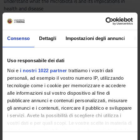
understand what the microbiota is and its implications in
health and disease
Prerequisites and basic notions
None
Consenso
Dettagli
Impostazioni degli annunci
In
Program
General lesson on microbiota concepts
Uso responsabile dei dati
Didactic methods
Noi e
i nostri 1022 partner
trattiamo i vostri dati
personali, ad esempio il vostro numero IP, utilizzando
frontal lesson
tecnologie come i cookie per memorizzare e accedere
Learning assessment procedures
alle informazioni sul vostro dispositivo al fine di
pubblicare annunci e contenuti personalizzati, misurare
not expected
gli annunci e i contenuti, ricercare il pubblico e sviluppare
i servizi. Avete la possibilità di scegliere chi utilizza i
vostri dati e per quali scopi. Le vostre scelte in materia di
Students with disabilities or specific learning
privacy sono applicabili solo su questa proprietà digitale
disorders (SLD), who intend to request the adaptation
in cui avete effettuato le vostre scelte. È possibile
of the exam, must follow the instructions given
HERE
S