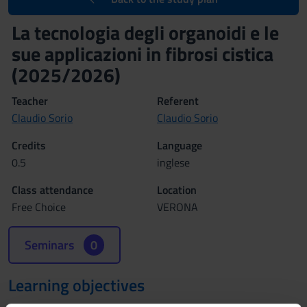
La tecnologia degli organoidi e le
sue applicazioni in fibrosi cistica
(2025/2026)
Teacher
Referent
Claudio Sorio
Claudio Sorio
Credits
Language
0.5
inglese
Class attendance
Location
Free Choice
VERONA
Seminars
0
Learning objectives