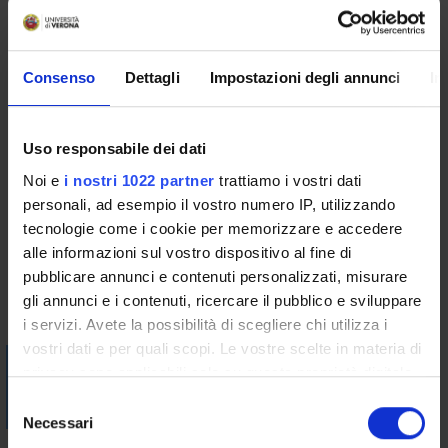
Understanding the role of organoids in the study of biology
and pathology
Prerequisites and basic notions
Consenso
Dettagli
Impostazioni degli annunci
In
knowledge of the basics of human biology and pathology
Program
Uso responsabile dei dati
Origin and characteristics of organoids and their applications
Noi e
i nostri 1022 partner
trattiamo i vostri dati
in cystic fibrosis
personali, ad esempio il vostro numero IP, utilizzando
tecnologie come i cookie per memorizzare e accedere
Bibliography
alle informazioni sul vostro dispositivo al fine di
pubblicare annunci e contenuti personalizzati, misurare
gli annunci e i contenuti, ricercare il pubblico e sviluppare
Vai alla bibliografia
i servizi. Avete la possibilità di scegliere chi utilizza i
vostri dati e per quali scopi. Le vostre scelte in materia di
Visualizza la bibliografia con Leganto, strumento che il
privacy sono applicabili solo su questa proprietà digitale
Sistema Bibliotecario mette a disposizione per recuperare i
in cui avete effettuato le vostre scelte. È possibile
S
testi in programma d'esame in modo semplice e innovativo.
modificare o revocare il proprio consenso in qualsiasi
Necessari
e
momento dalla Dichiarazione sui cookie o facendo clic