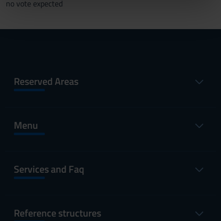
no vote expected
nostri partner che si occupano di analisi dei dati web,
pubblicità e social media, i quali potrebbero combinarle
con altre informazioni che hai fornito loro o che hanno
raccolto dal tuo utilizzo dei loro servizi.
Reserved Areas
Menu
Services and Faq
Reference structures